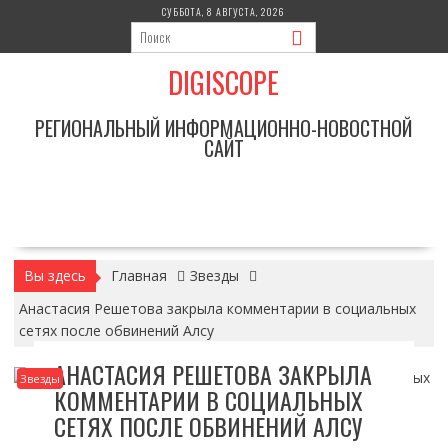
Перейти
СУББОТА, 8 АВГУСТА, 2026
к
содержимому
DIGISCOPE
РЕГИОНАЛЬНЫЙ ИНФОРМАЦИОННО-НОВОСТНОЙ
САЙТ
Вы здесь
Главная
Звезды
Анастасия Решетова закрыла комментарии в социальных
сетях после обвинений Алсу
АНАСТАСИЯ РЕШЕТОВА ЗАКРЫЛА
Звезды
КОММЕНТАРИИ В СОЦИАЛЬНЫХ
СЕТЯХ ПОСЛЕ ОБВИНЕНИЙ АЛСУ