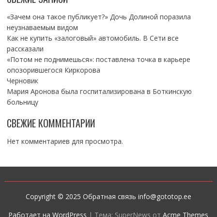
«Зачем она такое публикует?» Дочь Долиной поразила
неузнаваемым видом
Как не купить «залоговый» автомобиль. В Сети все
рассказали
«Потом не поднимешься»: поставлена точка в карьере
опозорившегося Киркорова
Черновик
Мария Аронова была госпитализирована в Боткинскую
больницу
СВЕЖИЕ КОММЕНТАРИИ
Нет комментариев для просмотра.
Copyright © 2025 Обратная связь info@gototop.ee
Работает на WordPress
|
Тема: SuperNews от
Acme Themes