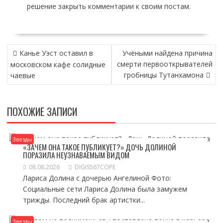
решение закрыть комментарии к своим постам.
НАВИГАЦИЯ
Канье Уэст оставил в
Учёными найдена причина
ПО
смерти первооткрывателей
московском кафе солидные
ЗАПИСЯМ
гробницы Тутанхамона
чаевые
ПОХОЖИЕ ЗАПИСИ
Звезды
«ЗАЧЕМ ОНА ТАКОЕ ПУБЛИКУЕТ?» ДОЧЬ ДОЛИНОЙ
ПОРАЗИЛА НЕУЗНАВАЕМЫМ ВИДОМ
08.08.2026
DIGIS567COPE
Лариса Долина с дочерью Ангелиной Фото:
Социальные сети Лариса Долина была замужем
трижды. Последний брак артистки...
Звезды