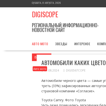
Перейти
СУББОТА, 8 АВГУСТА, 2026
к
DIGISCOPE
содержимому
РЕГИОНАЛЬНЫЙ ИНФОРМАЦИОННО-
НОВОСТНОЙ САЙТ
АВТО МОТО
ЗВЕЗДЫ
ИНТЕРЕНОЕ
КОМП
Вы здесь
Главная
Авто мото
Автом
АВТОМОБИЛИ КАКИХ ЦВЕТО
Авто мото
01.08.2024
DIGIS567COPE
Автомобили черного цвета — самые уго
треть (33%) зафиксированных автоугон
страховой компании «Согласие».
Toyota Camry. Фото Toyota
Чуть реже похищались легковушки бело