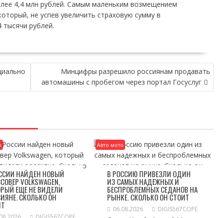
олее 4,4 млн рублей. Самым маленьким возмещением
оторый, не успев увеличить страховую сумму в
4 тысячи рублей.
циально
Минцифры разрешило россиянам продавать
автомашины с пробегом через портал Госуслуг
о
Авто мото
ОССИИ НАЙДЕН НОВЫЙ
В РОССИЮ ПРИВЕЗЛИ ОДИН
СОВЕР VOLKSWAGEN,
ИЗ САМЫХ НАДЕЖНЫХ И
РЫЙ ЕЩЕ НЕ ВИДЕЛИ
БЕСПРОБЛЕМНЫХ СЕДАНОВ НА
ИЯНЕ. СКОЛЬКО ОН
РЫНКЕ. СКОЛЬКО ОН СТОИТ
ИТ
06.08.2026
DIGIS567COPE
08.2026
DIGIS567COPE