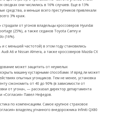
 сводках они числились в 16% случаев. Еще в 13%
ые средства, а меньше всего преступников привлекали
всего 3% краж.
» страдали от угонов владельцы кроссоверов Hyundai
Sportage (25%), а также седанов Toyota Camry и
do (16%).
 и с меньшей частотой) в этом году становились
di A6 и Nissan Almera, а также кроссоверов Mazda CX 
удование может защитить от неумелых
скрыть машину кустарными способами. И вряд ли может
ействиях опытных угонщиков. Тем не менее, установка
нту сэкономить от 40 до 90% (в зависимости от
овки от угона», — рассказал директор департамента
и «Согласия» Павел Нефедов.
стика по компенсациям. Самое крупное страховое
гласия» владелец угнанного внедорожника Infiniti QX80