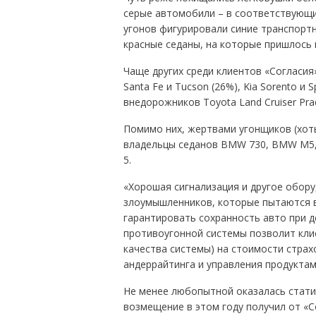
серые автомобили – в соответствующих
угонов фигурировали синие транспортн
красные седаны, на которые пришлось 
Чаще других среди клиентов «Согласия
Santa Fe и Tucson (26%), Kia Sorento и 
внедорожников Toyota Land Cruiser Pra
Помимо них, жертвами угонщиков (хоть
владельцы седанов BMW 730, BMW M5, Au
5.
«Хорошая сигнализация и другое обор
злоумышленников, которые пытаются в
гарантировать сохранность авто при д
противоугонной системы позволит клие
качества системы) на стоимости страх
андеррайтинга и управления продуктам
Не менее любопытной оказалась стати
возмещение в этом году получил от «Со