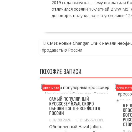
2019 года выпуска — ему выплатили б
отличился хозяин 10-летней BMW M5, к
договоре, получил за его угон лишь 12
НАВИГАЦИЯ
СМИ: новые Changan Uni-K начали неофи
ПО
продавать в России
ЗАПИСЯМ
ПОХОЖИЕ ЗАПИСИ
Авто мото
Авто мот
САМЫЙ ПОПУЛЯРНЫЙ
КРОССОВЕР HAVAL СКОРО
В Р
ОБНОВИТСЯ. ПЕРВОЕ ФОТО В
КРОС
РОССИИ
КОТО
РОСС
07.08.2026
DIGIS567COPE
СТО
Обновленный Haval Jolion,
06.