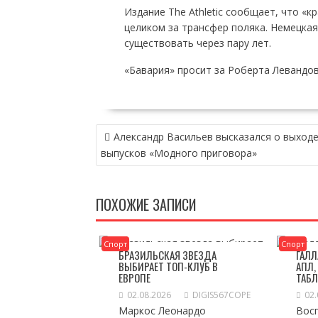
Издание The Athletic сообщает, что «к
целиком за трансфер поляка. Немецкая
существовать через пару лет.
«Бавария» просит за Роберта Левандов
НАВИГАЦИЯ
Александр Васильев высказался о выход
ПО
выпусков «Модного приговора»
ЗАПИСЯМ
ПОХОЖИЕ ЗАПИСИ
Спорт
Спорт
БРАЗИЛЬСКАЯ ЗВЕЗДА
ГАЛЛ
ВЫБИРАЕТ ТОП-КЛУБ В
АПЛ,
ЕВРОПЕ
ТАБ
02.08.2026
DIGIS567COPE
02.
Маркос Леонардо
Вос