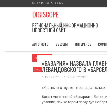
Перейти
ПЯТНИЦА, 7 АВГУСТА, 2026
к
DIGISCOPE
содержимому
РЕГИОНАЛЬНЫЙ ИНФОРМАЦИОННО-
НОВОСТНОЙ САЙТ
АВТО МОТО
ЗВЕЗДЫ
ИНТЕРЕНОЕ
КОМП
Вы здесь
Главная
Спорт
«Бавария»
«БАВАРИЯ» НАЗВАЛА ГЛАВ
ЛЕВАНДОВСКОГО В «БАРСЕ
Спорт
15.05.2025
DIGIS567COPE
«Красные» отпустят форварда только н
Боссы мюнхенской «Баварии» обратилис
условие, при котором продадут Роберт