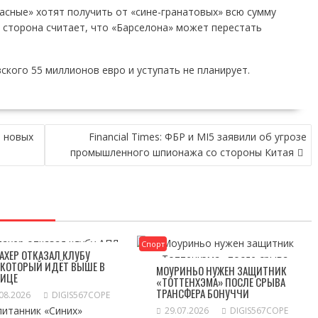
расные» хотят получить от «сине-гранатовых» всю сумму
 сторона считает, что «Барселона» может перестать
ского 55 миллионов евро и уступать не планирует.
е новых
Financial Times: ФБР и MI5 заявили об угрозе
промышленного шпионажа со стороны Китая
Спорт
АХЕР ОТКАЗАЛ КЛУБУ
 КОТОРЫЙ ИДЁТ ВЫШЕ В
МОУРИНЬО НУЖЕН ЗАЩИТНИК
ЛИЦЕ
«ТОТТЕНХЭМА» ПОСЛЕ СРЫВА
ТРАНСФЕРА БОНУЧЧИ
08.2026
DIGIS567COPE
питанник «Синих»
29.07.2026
DIGIS567COPE