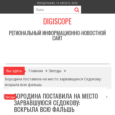
Перейти
ПОНЕДЕЛЬНИК, 10 АВГУСТА, 2026
к
содержимому
DIGISCOPE
РЕГИОНАЛЬНЫЙ ИНФОРМАЦИОННО-НОВОСТНОЙ
САЙТ
Вы здесь
Главная
Звезды
Бородина поставила на место зарвавшуюся Седокову:
вскрыла всю фальшь
БОРОДИНА ПОСТАВИЛА НА МЕСТО
Звезды
ЗАРВАВШУЮСЯ СЕДОКОВУ:
ВСКРЫЛА ВСЮ ФАЛЬШЬ