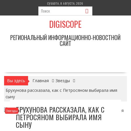
Перейти
СУББОТА, 8 АВГУСТА, 2026
к
содержимому
DIGISCOPE
РЕГИОНАЛЬНЫЙ ИНФОРМАЦИОННО-НОВОСТНОЙ
САЙТ
Вы здесь
Главная
Звезды
Брухунова рассказала, как с Петросяном выбирала имя
сыну
БРУХУНОВА РАССКАЗАЛА, КАК С
Звезды
ПЕТРОСЯНОМ ВЫБИРАЛА ИМЯ
СЫНУ