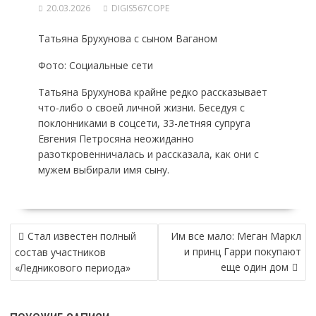
20.03.2026
DIGIS567COPE
Татьяна Брухунова с сыном Ваганом
Фото: Социальные сети
Татьяна Брухунова крайне редко рассказывает
что-либо о своей личной жизни. Беседуя с
поклонниками в соцсети, 33-летняя супруга
Евгения Петросяна неожиданно
разоткровенничалась и рассказала, как они с
мужем выбирали имя сыну.
НАВИГАЦИЯ
Стал известен полный
Им все мало: Меган Маркл
ПО
и принц Гарри покупают
состав участников
ЗАПИСЯМ
еще один дом
«Ледникового периода»