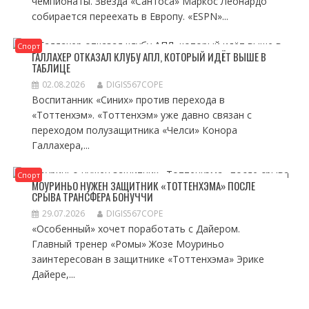
чемпионаты. Звезда «Сантоса» Маркос Леонардо
собирается переехать в Европу. «ESPN»...
Спорт
ГАЛЛАХЕР ОТКАЗАЛ КЛУБУ АПЛ, КОТОРЫЙ ИДЁТ ВЫШЕ В
ТАБЛИЦЕ
02.08.2026
DIGIS567COPE
Воспитанник «Синих» против перехода в
«Тоттенхэм». «Тоттенхэм» уже давно связан с
переходом полузащитника «Челси» Конора
Галлахера,...
Спорт
МОУРИНЬО НУЖЕН ЗАЩИТНИК «ТОТТЕНХЭМА» ПОСЛЕ
СРЫВА ТРАНСФЕРА БОНУЧЧИ
29.07.2026
DIGIS567COPE
«Особенный» хочет поработать с Дайером.
Главный тренер «Ромы» Жозе Моуриньо
заинтересован в защитнике «Тоттенхэма» Эрике
Дайере,...