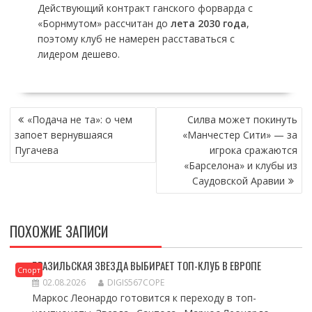
Действующий контракт ганского форварда с
«Борнмутом» рассчитан до
лета 2030 года
,
поэтому клуб не намерен расставаться с
лидером дешево.
НАВИГАЦИЯ
«Подача не та»: о чем
Силва может покинуть
ПО
запоет вернувшаяся
«Манчестер Сити» — за
ЗАПИСЯМ
Пугачева
игрока сражаются
«Барселона» и клубы из
Саудовской Аравии
ПОХОЖИЕ ЗАПИСИ
БРАЗИЛЬСКАЯ ЗВЕЗДА ВЫБИРАЕТ ТОП-КЛУБ В ЕВРОПЕ
Спорт
02.08.2026
DIGIS567COPE
Маркос Леонардо готовится к переходу в топ-