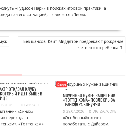
кинуть «Гудисон Парк» в поисках игровой практики, а
ледит за его ситуацией, – является «Лион».
амуж
Без шансов: Кейт Миддлтон предрекают рождение
четвертого ребенка
Спорт
АХЕР ОТКАЗАЛ КЛУБУ
 КОТОРЫЙ ИДЁТ ВЫШЕ В
МОУРИНЬО НУЖЕН ЗАЩИТНИК
ЛИЦЕ
«ТОТТЕНХЭМА» ПОСЛЕ СРЫВА
ТРАНСФЕРА БОНУЧЧИ
08.2026
DIGIS567COPE
питанник «Синих»
29.07.2026
DIGIS567COPE
ив перехода в
«Особенный» хочет
тенхэм». «Тоттенхэм»
поработать с Дайером.