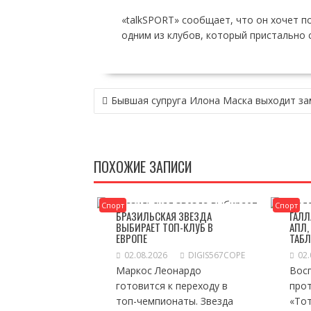
«talkSPORT» сообщает, что он хочет по
одним из клубов, который пристально с
НАВИГАЦИЯ
Бывшая супруга Илона Маска выходит з
ПО
ЗАПИСЯМ
ПОХОЖИЕ ЗАПИСИ
Спорт
Спорт
БРАЗИЛЬСКАЯ ЗВЕЗДА
ГАЛЛ
ВЫБИРАЕТ ТОП-КЛУБ В
АПЛ,
ЕВРОПЕ
ТАБ
02.08.2026
DIGIS567COPE
02.
Маркос Леонардо
Вос
готовится к переходу в
прот
топ-чемпионаты. Звезда
«Тот