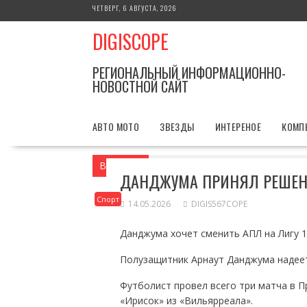
Перейти
ЧЕТВЕРГ, 6 АВГУСТА, 2026
к
DIGISCOPE
содержимому
РЕГИОНАЛЬНЫЙ ИНФОРМАЦИОННО-
НОВОСТНОЙ САЙТ
АВТО МОТО
ЗВЕЗДЫ
ИНТЕРЕНОЕ
КОМП
Вы здесь
Главная
Спорт
Данджума 
ДАНДЖУМА ПРИНЯЛ РЕШЕНИ
Спорт
14.05.2026
DIGIS567COPE
Данджума хочет сменить АПЛ на Лигу 1
Полузащитник Арнаут Данджума надее
Футболист провел всего три матча в Пр
«Ирисок» из «Вильярреала».