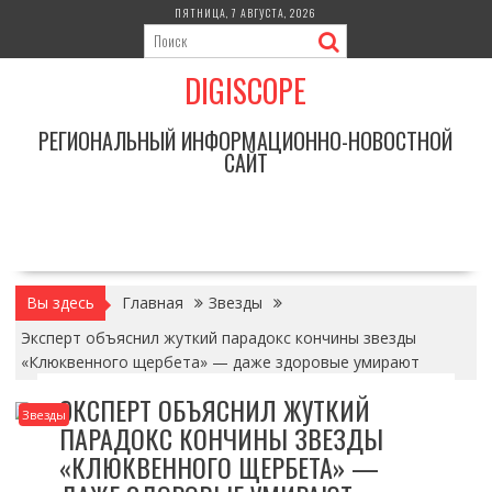
Перейти
ПЯТНИЦА, 7 АВГУСТА, 2026
к
содержимому
DIGISCOPE
РЕГИОНАЛЬНЫЙ ИНФОРМАЦИОННО-НОВОСТНОЙ
САЙТ
Вы здесь
Главная
Звезды
Эксперт объяснил жуткий парадокс кончины звезды
«Клюквенного щербета» — даже здоровые умирают
ЭКСПЕРТ ОБЪЯСНИЛ ЖУТКИЙ
Звезды
ПАРАДОКС КОНЧИНЫ ЗВЕЗДЫ
«КЛЮКВЕННОГО ЩЕРБЕТА» —