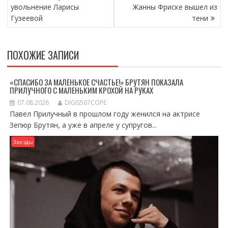
ПО
увольнение Ларисы
Жанны Фриске вышел из
ЗАПИСЯМ
Гузеевой
тени
ПОХОЖИЕ ЗАПИСИ
«СПАСИБО ЗА МАЛЕНЬКОЕ СЧАСТЬЕ!» БРУТЯН ПОКАЗАЛА
ПРИЛУЧНОГО С МАЛЕНЬКИМ КРОХОЙ НА РУКАХ
07.08.2026
DIGIS567COPE
Павел Прилучный в прошлом году женился на актрисе
Зепюр Брутян, а уже в апреле у супругов...
Звезды