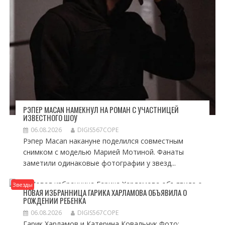
РЭПЕР MACAN НАМЕКНУЛ НА РОМАН С УЧАСТНИЦЕЙ
ИЗВЕСТНОГО ШОУ
06.08.2026
DIGIS567COPE
Рэпер Macan накануне поделился совместным
снимком с моделью Марией Мотиной. Фанаты
заметили одинаковые фотографии у звезд...
Звезды
НОВАЯ ИЗБРАННИЦА ГАРИКА ХАРЛАМОВА ОБЪЯВИЛА О
РОЖДЕНИИ РЕБЕНКА
06.08.2026
DIGIS567COPE
Гарик Харламов и Катерина Ковальчук Фото: