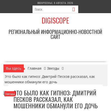
Перейти
ВОСКРЕСЕНЬЕ, 9 АВГУСТА, 2026
к
содержимому
DIGISCOPE
РЕГИОНАЛЬНЫЙ ИНФОРМАЦИОННО-НОВОСТНОЙ
САЙТ
Вы здесь
Главная
Звезды
Это было как гипноз: Дмитрий Песков рассказал, как
мошенники обманули его дочь
ЭТО БЫЛО КАК ГИПНОЗ: ДМИТРИЙ
Звезды
ПЕСКОВ РАССКАЗАЛ, КАК
МОШЕННИКИ ОБМАНУЛИ ЕГО ДОЧЬ