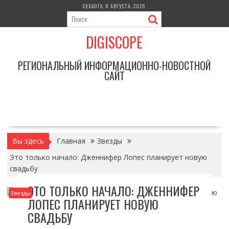
Перейти
СУББОТА, 8 АВГУСТА, 2026
к
содержимому
DIGISCOPE
РЕГИОНАЛЬНЫЙ ИНФОРМАЦИОННО-НОВОСТНОЙ
САЙТ
Вы здесь
Главная
Звезды
Это только начало: Дженнифер Лопес планирует новую
свадьбу
ЭТО ТОЛЬКО НАЧАЛО: ДЖЕННИФЕР
Звезды
ЛОПЕС ПЛАНИРУЕТ НОВУЮ
СВАДЬБУ