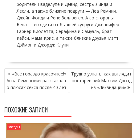
родители Гваделупе и Дэвид, сестры Линда и
Лесли, а также близкие подруги — Леа Ремини,
Джейн Фонда и Рене Зеллвегер. А со стороны
Бена — его дети от бывшей супруги Дженнифер
Гарнер Виолетта, Серафина и Самуэль, брат
Кейси, мама Крис, а также близкие друзья Мэтт
Дэймон и Джордж Клуни.
НАВИГАЦИЯ
«Всё гораздо красочнее!»
Трудно узнать: как выглядит
ПО
Анна Семенович рассказала
постаревший Максим Дрозд
ЗАПИСЯМ
о плюсах секса после 40 лет
из «Ликвидации»
ПОХОЖИЕ ЗАПИСИ
Звезды