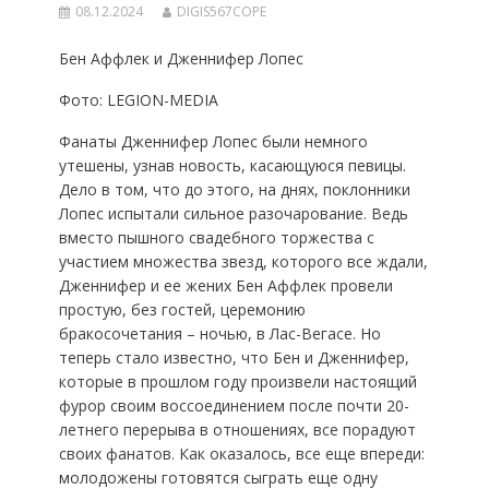
08.12.2024
DIGIS567COPE
Бен Аффлек и Дженнифер Лопес
Фото: LEGION-MEDIA
Фанаты Дженнифер Лопес были немного
утешены, узнав новость, касающуюся певицы.
Дело в том, что до этого, на днях, поклонники
Лопес испытали сильное разочарование. Ведь
вместо пышного свадебного торжества с
участием множества звезд, которого все ждали,
Дженнифер и ее жених Бен Аффлек провели
простую, без гостей, церемонию
бракосочетания – ночью, в Лас-Вегасе. Но
теперь стало известно, что Бен и Дженнифер,
которые в прошлом году произвели настоящий
фурор своим воссоединением после почти 20-
летнего перерыва в отношениях, все порадуют
своих фанатов. Как оказалось, все еще впереди:
молодожены готовятся сыграть еще одну