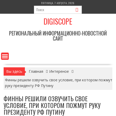
Перейти
ПЯТНИЦА, 7 АВГУСТА, 2026
к
содержимому
DIGISCOPE
РЕГИОНАЛЬНЫЙ ИНФОРМАЦИОННО-НОВОСТНОЙ
САЙТ
Вы здесь
Главная
Интереное
Финны решили озвучить свое условие, при котором пожмут
руку президенту РФ Путину
ФИННЫ РЕШИЛИ ОЗВУЧИТЬ СВОЕ
УСЛОВИЕ, ПРИ КОТОРОМ ПОЖМУТ РУКУ
ПРЕЗИДЕНТУ РФ ПУТИНУ