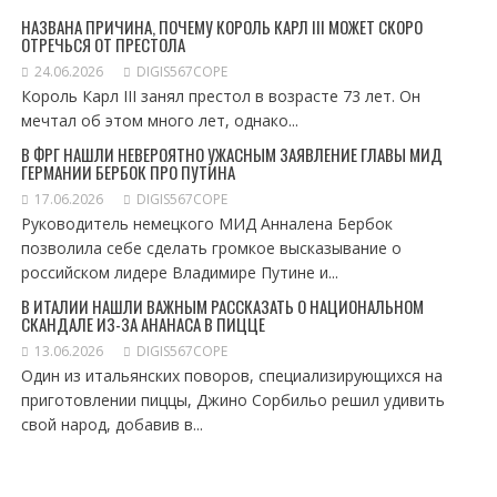
НАЗВАНА ПРИЧИНА, ПОЧЕМУ КОРОЛЬ КАРЛ III МОЖЕТ СКОРО
ОТРЕЧЬСЯ ОТ ПРЕСТОЛА
24.06.2026
DIGIS567COPE
Король Карл III занял престол в возрасте 73 лет. Он
мечтал об этом много лет, однако...
В ФРГ НАШЛИ НЕВЕРОЯТНО УЖАСНЫМ ЗАЯВЛЕНИЕ ГЛАВЫ МИД
ГЕРМАНИИ БЕРБОК ПРО ПУТИНА
17.06.2026
DIGIS567COPE
Руководитель немецкого МИД Анналена Бербок
позволила себе сделать громкое высказывание о
российском лидере Владимире Путине и...
В ИТАЛИИ НАШЛИ ВАЖНЫМ РАССКАЗАТЬ О НАЦИОНАЛЬНОМ
СКАНДАЛЕ ИЗ-ЗА АНАНАСА В ПИЦЦЕ
13.06.2026
DIGIS567COPE
Один из итальянских поворов, специализирующихся на
приготовлении пиццы, Джино Сорбильо решил удивить
свой народ, добавив в...