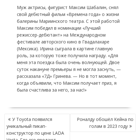
Муж актрисы, фигурист Максим Шабалин, снял
свой дебютный фильм «Времена года» о жизни
балерины Мариинского театра. С этой работой
Максим победил в номинации «Лучший
режиссер-дебютант» на Международном
фестивале авторского кино в Гвадалахаре
(Мексика). Ирина сыграла в картине главную
роль, за которую тоже получила награду. «Для
меня эта поездка была очень волнующей. Двое
суток накануне премьеры я не могла заснуть, —
рассказала «7Д» Гринева. — Но в тот момент,
когда объявили, что Максим получает приз, я
была счастлива за него, за нас!»
НАВИГАЦИЯ
У Toyota появился
Роналду обошёл Кейна по
ПО
уникальный пикап-
голам в 2023 году
ЗАПИСЯМ
конструктор по цене LADA
Vesta. Где его продают