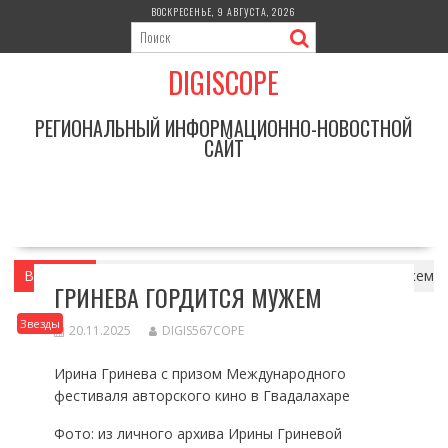
Перейти
ВОСКРЕСЕНЬЕ, 9 АВГУСТА, 2026
к
содержимому
DIGISCOPE
РЕГИОНАЛЬНЫЙ ИНФОРМАЦИОННО-НОВОСТНОЙ
САЙТ
Вы здесь
Главная
Звезды
Гринева гордится мужем
ГРИНЕВА ГОРДИТСЯ МУЖЕМ
Звезды
20.11.2025
DIGIS567COPE
Ирина Гринева с призом Международного
фестиваля авторского кино в Гвадалахаре
Фото: из личного архива Ирины Гриневой