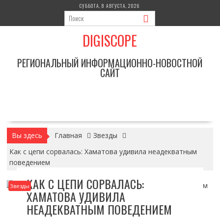
Перейти
СУББОТА, 8 АВГУСТА, 2026
к
содержимому
DIGISCOPE
РЕГИОНАЛЬНЫЙ ИНФОРМАЦИОННО-НОВОСТНОЙ
САЙТ
Вы здесь
Главная
Звезды
Как с цепи сорвалась: Хаматова удивила неадекватным
поведением
КАК С ЦЕПИ СОРВАЛАСЬ:
Звезды
ХАМАТОВА УДИВИЛА
НЕАДЕКВАТНЫМ ПОВЕДЕНИЕМ