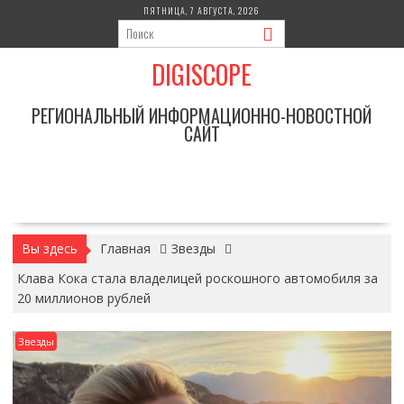
Перейти
ПЯТНИЦА, 7 АВГУСТА, 2026
к
содержимому
DIGISCOPE
РЕГИОНАЛЬНЫЙ ИНФОРМАЦИОННО-НОВОСТНОЙ
САЙТ
Вы здесь
Главная
Звезды
Клава Кока стала владелицей роскошного автомобиля за
20 миллионов рублей
Звезды