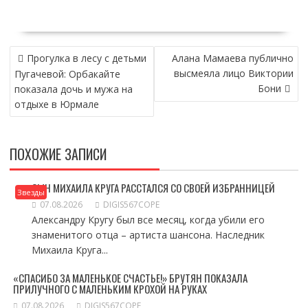
НАВИГАЦИЯ
Прогулка в лесу с детьми
Алана Мамаева публично
ПО
высмеяла лицо Виктории
Пугачевой: Орбакайте
ЗАПИСЯМ
Бони
показала дочь и мужа на
отдыхе в Юрмале
ПОХОЖИЕ ЗАПИСИ
СЫН МИХАИЛА КРУГА РАССТАЛСЯ СО СВОЕЙ ИЗБРАННИЦЕЙ
Звезды
07.08.2026
DIGIS567COPE
Александру Кругу был все месяц, когда убили его
знаменитого отца – артиста шансона. Наследник
Михаила Круга...
«СПАСИБО ЗА МАЛЕНЬКОЕ СЧАСТЬЕ!» БРУТЯН ПОКАЗАЛА
ПРИЛУЧНОГО С МАЛЕНЬКИМ КРОХОЙ НА РУКАХ
07.08.2026
DIGIS567COPE