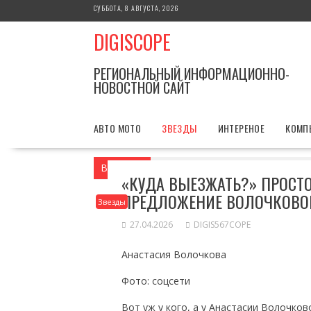
Перейти
СУББОТА, 8 АВГУСТА, 2026
к
DIGISCOPE
содержимому
РЕГИОНАЛЬНЫЙ ИНФОРМАЦИОННО-
НОВОСТНОЙ САЙТ
АВТО МОТО
ЗВЕЗДЫ
ИНТЕРЕНОЕ
КОМП
Вы здесь
Главная
Звезды
«Куда вы
«КУДА ВЫЕЗЖАТЬ?» ПРОСТ
ПРЕДЛОЖЕНИЕ ВОЛОЧКОВО
Звезды
27.04.2026
DIGIS567COPE
Анастасия Волочкова
Фото: соцсети
Вот уж у кого, а у Анастасии Волочков