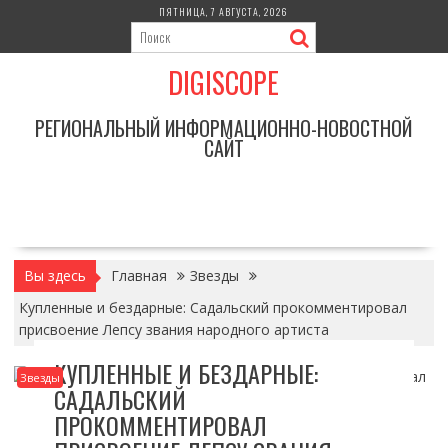
Перейти
ПЯТНИЦА, 7 АВГУСТА, 2026
к
содержимому
DIGISCOPE
РЕГИОНАЛЬНЫЙ ИНФОРМАЦИОННО-НОВОСТНОЙ
САЙТ
Вы здесь
Главная
Звезды
Купленные и бездарные: Садальский прокомментировал
присвоение Лепсу звания народного артиста
КУПЛЕННЫЕ И БЕЗДАРНЫЕ:
Звезды
САДАЛЬСКИЙ
ПРОКОММЕНТИРОВАЛ