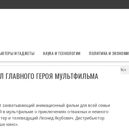
ЬЮТЕРЫ И ГАДЖЕТЫ
НАУКА И ТЕХНОЛОГИИ
ПОЛИТИКА И ЭКОНОМИ
кубович озвучил главного героя мультфильма «Звериный рейс»
Л ГЛАВНОГО ГЕРОЯ МУЛЬТФИЛЬМА
ит захватывающий анимационный фильм для всей семьи
ей в мультфильме о приключениях отважных и немного
ктер и телеведущий
Леонид Якубович
. Дистрибьютор
ше кино».