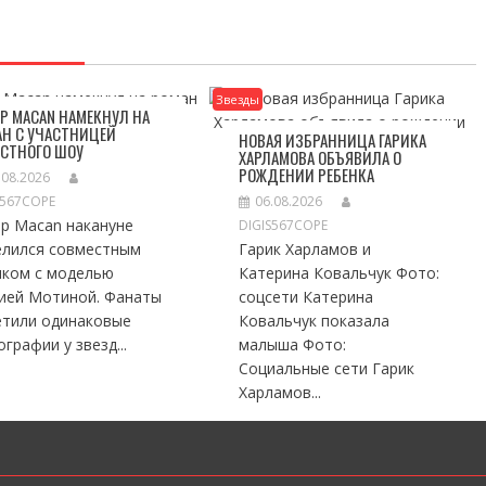
Звезды
Р MACAN НАМЕКНУЛ НА
Н С УЧАСТНИЦЕЙ
НОВАЯ ИЗБРАННИЦА ГАРИКА
ЕСТНОГО ШОУ
ХАРЛАМОВА ОБЪЯВИЛА О
РОЖДЕНИИ РЕБЕНКА
.08.2026
S567COPE
06.08.2026
ер Macan накануне
DIGIS567COPE
елился совместным
Гарик Харламов и
мком с моделью
Катерина Ковальчук Фото:
ией Мотиной. Фанаты
соцсети Катерина
етили одинаковые
Ковальчук показала
графии у звезд...
малыша Фото:
Социальные сети Гарик
Харламов...