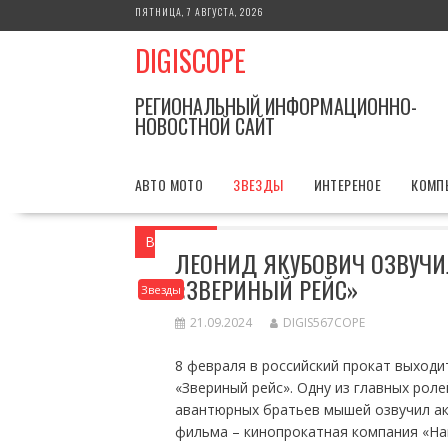
Перейти
ПЯТНИЦА, 7 АВГУСТА, 2026
к
DIGISCOPE
содержимому
РЕГИОНАЛЬНЫЙ ИНФОРМАЦИОННО-
НОВОСТНОЙ САЙТ
АВТО МОТО
ЗВЕЗДЫ
ИНТЕРЕНОЕ
КОМП
Вы здесь
Главная
Звезды
Леонид Я
ЛЕОНИД ЯКУБОВИЧ ОЗВУЧИ
«ЗВЕРИНЫЙ РЕЙС»
Звезды
21.09.2024
DIGIS567COPE
8 февраля в российский прокат выход
«Звериный рейс». Одну из главных рол
авантюрных братьев мышей озвучил а
фильма – кинопрокатная компания «На