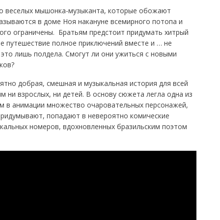
о веселых мышонка-музыканта, которые обожают
азываются в доме Ноя накануне всемирного потопа и
рого ограничены. Братьям предстоит придумать хитрый
ое путешествие полное приключений вместе и … не
 это лишь полдела. Смогут ли они ужиться с новыми
ков?
ятно добрая, смешная и музыкальная история для всей
 ни взрослых, ни детей. В основу сюжета легла одна из
том в анимации множество очаровательных персонажей,
 придумывают, попадают в невероятно комические
кальных номеров, вдохновленных бразильским поэтом