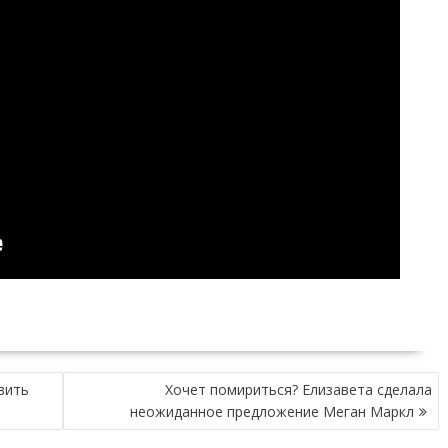
вить
Хочет помириться? Елизавета сделала
неожиданное предложение Меган Маркл