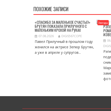
ПОХОЖИЕ ЗАПИСИ
«СПАСИБО ЗА МАЛЕНЬКОЕ СЧАСТЬЕ!»
Звезды
БРУТЯН ПОКАЗАЛА ПРИЛУЧНОГО С
РЭПЕ
МАЛЕНЬКИМ КРОХОЙ НА РУКАХ
РОМА
ИЗВ
07.08.2026
DIGIS567COPE
06
Павел Прилучный в прошлом году
DIGI
женился на актрисе Зепюр Брутян,
Рэп
а уже в апреле у супругов...
под
сни
Мар
зам
фото