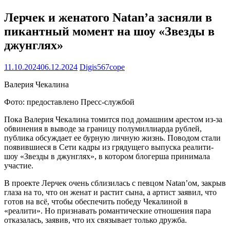
Лерчек и женатого Natan’а засняли в
пикантный момент на шоу «Звезды в
джунглях»
11.10.2024
06.12.2024
Digis567cope
Валерия Чекалина
Фото: предоставлено Пресс-службой
Пока Валерия Чекалина томится под домашним арестом из-за
обвинения в выводе за границу полумиллиарда рублей,
публика обсуждает ее бурную личную жизнь. Поводом стали
появившиеся в Сети кадры из грядущего выпуска реалити-
шоу «Звезды в джунглях», в котором блогерша принимала
участие.
В проекте Лерчек очень сблизилась с певцом Natan’ом, закрыв
глаза на то, что он женат и растит сына, а артист заявил, что
готов на всё, чтобы обеспечить победу Чекалиной в
«реалити». Но признавать романтические отношения пара
отказалась, заявив, что их связывает только дружба.