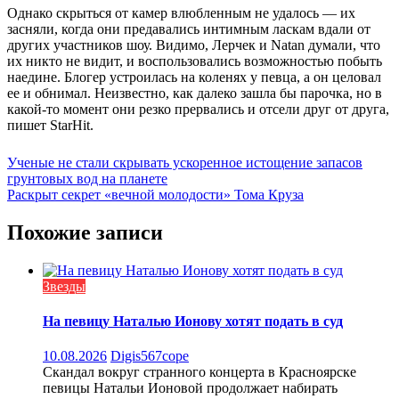
Однако скрыться от камер влюбленным не удалось — их
засняли, когда они предавались интимным ласкам вдали от
других участников шоу. Видимо, Лерчек и Natan думали, что
их никто не видит, и воспользовались возможностью побыть
наедине. Блогер устроилась на коленях у певца, а он целовал
ее и обнимал. Неизвестно, как далеко зашла бы парочка, но в
какой-то момент они резко прервались и отсели друг от друга,
пишет StarHit.
Навигация
Ученые не стали скрывать ускоренное истощение запасов
грунтовых вод на планете
по
Раскрыт секрет «вечной молодости» Тома Круза
записям
Похожие записи
Звезды
На певицу Наталью Ионову хотят подать в суд
10.08.2026
Digis567cope
Скандал вокруг странного концерта в Красноярске
певицы Натальи Ионовой продолжает набирать