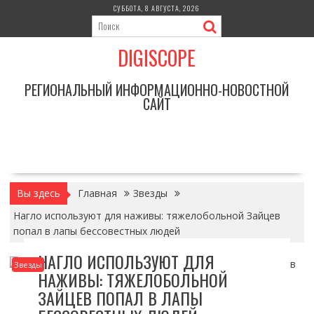
Перейти
СУББОТА, 8 АВГУСТА, 2026
к
содержимому
DIGISCOPE
РЕГИОНАЛЬНЫЙ ИНФОРМАЦИОННО-НОВОСТНОЙ
САЙТ
Вы здесь
Главная
Звезды
Нагло используют для наживы: тяжелобольной Зайцев
попал в лапы бессовестных людей
НАГЛО ИСПОЛЬЗУЮТ ДЛЯ
Звезды
НАЖИВЫ: ТЯЖЕЛОБОЛЬНОЙ
ЗАЙЦЕВ ПОПАЛ В ЛАПЫ