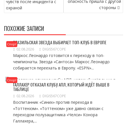
опасность пришла с другой
чувств после инцидента с
стороны
охраной
ПОХОЖИЕ ЗАПИСИ
БРАЗИЛЬСКАЯ ЗВЕЗДА ВЫБИРАЕТ ТОП-КЛУБ В ЕВРОПЕ
Спорт
02.08.2026
DIGIS567COPE
Маркос Леонардо готовится к переходу в топ-
чемпионаты. Звезда «Сантоса» Маркос Леонардо
собирается переехать в Европу. «ESPN»...
Спорт
ГАЛЛАХЕР ОТКАЗАЛ КЛУБУ АПЛ, КОТОРЫЙ ИДЁТ ВЫШЕ В
ТАБЛИЦЕ
02.08.2026
DIGIS567COPE
Воспитанник «Синих» против перехода в
«Тоттенхэм». «Тоттенхэм» уже давно связан с
переходом полузащитника «Челси» Конора
Галлахера,...