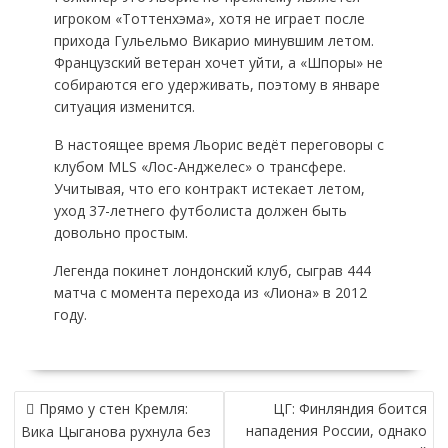
игроком «Тоттенхэма», хотя не играет после
прихода Гульельмо Викарио минувшим летом.
Французский ветеран хочет уйти, а «Шпоры» не
собираются его удерживать, поэтому в январе
ситуация изменится.
В настоящее время Льорис ведёт переговоры с
клубом MLS «Лос-Анджелес» о трансфере.
Учитывая, что его контракт истекает летом,
уход 37-летнего футболиста должен быть
довольно простым.
Легенда покинет лондонский клуб, сыграв 444
матча с момента перехода из «Лиона» в 2012
году.
НАВИГАЦИЯ
Прямо у стен Кремля:
ЦГ: Финляндия боится
ПО
нападения России, однако
Вика Цыганова рухнула без
ЗАПИСЯМ