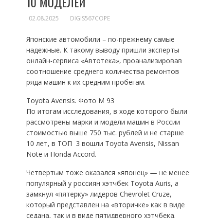
10 МОДЕЛЕЙ
02.08.2025
DIGIS567COPE
Японские автомобили – по-прежнему самые
надежные. К такому выводу пришли эксперты
онлайн-сервиса «Автотека», проанализировав
соотношение среднего количества ремонтов
ряда машин к их средним пробегам.
Toyota Avensis. Фото M 93
По итогам исследования, в ходе которого были
рассмотрены марки и модели машин в России
стоимостью выше 750 тыс. рублей и не старше
10 лет, в ТОП  3 вошли Toyota Avensis, Nissan
Note и Honda Accord.
Четвертым тоже оказался «японец» — не менее
популярный у россиян хэтчбек Toyota Auris, а
замкнул «пятерку» лидеров Chevrolet Cruze,
который представлен на «вторичке» как в виде
седана, так и в виде пятидверного хэтчбека.