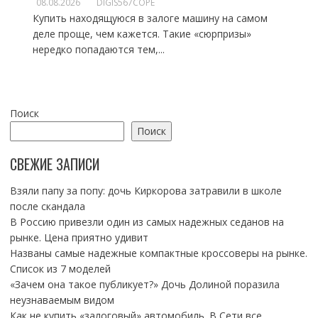
08.08.2026
DIGIS567COPE
Купить находящуюся в залоге машину на самом
деле проще, чем кажется. Такие «сюрпризы»
нередко попадаются тем,...
Поиск
Поиск
СВЕЖИЕ ЗАПИСИ
Взяли папу за попу: дочь Киркорова затравили в школе
после скандала
В Россию привезли один из самых надежных седанов на
рынке. Цена приятно удивит
Названы самые надежные компактные кроссоверы на рынке.
Список из 7 моделей
«Зачем она такое публикует?» Дочь Долиной поразила
неузнаваемым видом
Как не купить «залоговый» автомобиль. В Сети все