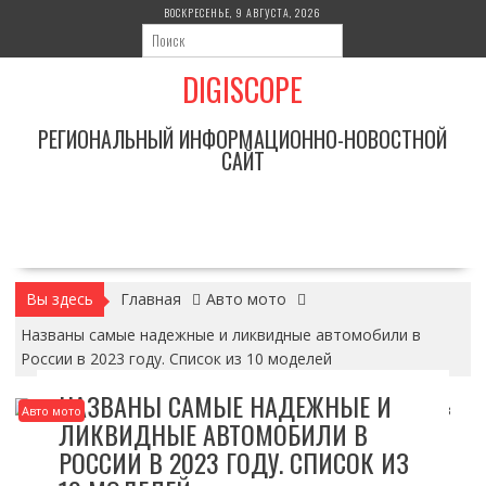
Перейти
ВОСКРЕСЕНЬЕ, 9 АВГУСТА, 2026
к
содержимому
DIGISCOPE
РЕГИОНАЛЬНЫЙ ИНФОРМАЦИОННО-НОВОСТНОЙ
САЙТ
Вы здесь
Главная
Авто мото
Названы самые надежные и ликвидные автомобили в
России в 2023 году. Список из 10 моделей
НАЗВАНЫ САМЫЕ НАДЕЖНЫЕ И
Авто мото
ЛИКВИДНЫЕ АВТОМОБИЛИ В
РОССИИ В 2023 ГОДУ. СПИСОК ИЗ