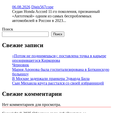
06.08.2026
Digis567cope
Седан Honda Accord 11-го поколения, признанный
«Автотекой» одним из самых беспроблемных
автомобилей в России в 2023...
Поиск
Поиск
Свежие записи
«Потом не поднимешься»: поставлена точка в карьере
опозорившегося Киркорова
Черновик
Мария Аронова была госпитализирована в Боткинскую
больницу
В Москве задержали пранкера Эдварда Била
Сын Михаила круга расстался со своей избранницей
Свежие комментарии
Нет комментариев для просмотра.