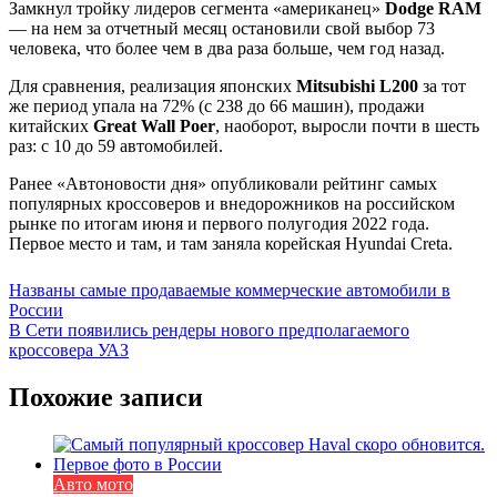
Замкнул тройку лидеров сегмента «американец»
Dodge RAM
— на нем за отчетный месяц остановили свой выбор 73
человека, что более чем в два раза больше, чем год назад.
Для сравнения, реализация японских
Mitsubishi L200
за тот
же период упала на 72% (с 238 до 66 машин), продажи
китайских
Great Wall Poer
, наоборот, выросли почти в шесть
раз: с 10 до 59 автомобилей.
Ранее «Автоновости дня» опубликовали рейтинг самых
популярных кроссоверов и внедорожников на российском
рынке по итогам июня и первого полугодия 2022 года.
Первое место и там, и там заняла корейская Hyundai Creta.
Навигация
Названы самые продаваемые коммерческие автомобили в
России
по
В Сети появились рендеры нового предполагаемого
записям
кроссовера УАЗ
Похожие записи
Авто мото