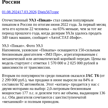
России
01.08.2024
17.03.2026
Digis567cope
Отечественный
УАЗ «Пикап»
стал самым популярным
пикапом в России по итогам июня 2022 года. За первый месяц
лета его купили 22 человека – на 65% меньше, чем за тот же
период прошлого года, когда дилерам УАЗа удалось продать
349 таких машин, сообщает «АвтоСТАТ-Инфо».
УАЗ «Пикап». Фото УАЗ
Напомним, уазовские «Пикапы» оснащаются 150-сильным
бензиновым двигателем «ЗМЗ Про», агрегатированным с
механической или автоматической коробкой передач. Цены на
модель стартуют с отметки 1 570 000 и 2 025 000 рублей в
зависимости от трансмиссии.
Вторым по популярности среди пикапов оказался
JAC T6
(от
2 299 000 руб.), чьи продажи в июне выросли на 84% и
составили 92 автомобиля. Этот «китаец» продается у нас с
двумя моторами на выбор: 2,0-литровым бензиновым
мощностью 177 л.с. и дизелем того же объема, выдающим 136
л.с. Оба двигателя сочетаются с шестиступенчатой
«механикой» и полным приводом.