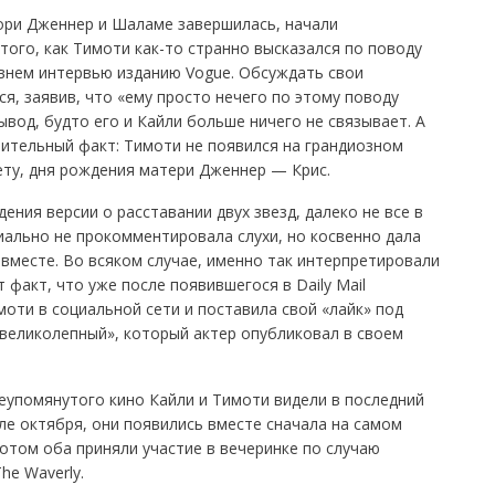
тори Дженнер и Шаламе завершилась, начали
того, как Тимоти как-то странно высказался по поводу
авнем интервью изданию Vogue. Обсуждать свои
, заявив, что «ему просто нечего по этому поводу
ывод, будто его и Кайли больше ничего не связывает. А
рительный факт: Тимоти не появился на грандиозном
ету, дня рождения матери Дженнер — Крис.
ения версии о расставании двух звезд, далеко не все в
иально не прокомментировала слухи, но косвенно дала
 вместе. Во всяком случае, именно так интерпретировали
факт, что уже после появившегося в Daily Mail
оти в социальной сети и поставила свой «лайк» под
великолепный», который актер опубликовал в своем
еупомянутого кино Кайли и Тимоти видели в последний
але октября, они появились вместе сначала на самом
потом оба приняли участие в вечеринке по случаю
he Waverly.