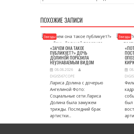
ЗАПИСЯМ
ПОХОЖИЕ ЗАПИСИ
Звезды
Звезды
«ЗАЧЕМ ОНА ТАКОЕ
«ПО
ПУБЛИКУЕТ?» ДОЧЬ
ПОСТ
ДОЛИНОЙ ПОРАЗИЛА
ОПО
НЕУЗНАВАЕМЫМ ВИДОМ
КИР
08.08.2026
08
DIGIS567COPE
DIGI
Лариса Долина с дочерью
Фил
Ангелиной Фото:
кадр
Социальные сети Лариса
соб
Долина была замужем
был
трижды. Последний брак
вос
артистки...
арти