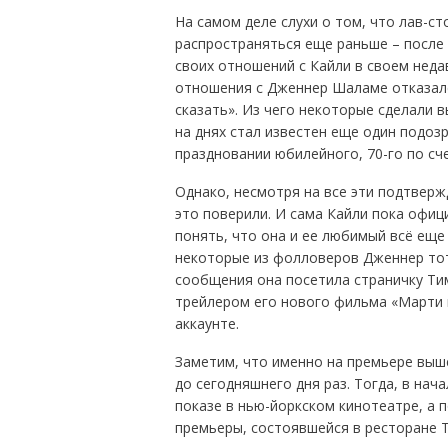
На самом деле слухи о том, что лав-с
распространяться еще раньше – после 
своих отношений с Кайли в своем нед
отношения с Дженнер Шаламе отказался
сказать». Из чего некоторые сделали в
на днях стал известен еще один подоз
праздновании юбилейного, 70-го по сч
Однако, несмотря на все эти подтвержд
это поверили. И сама Кайли пока офиц
понять, что она и ее любимый всё еще
некоторые из фолловеров Дженнер тот 
сообщения она посетила страничку Тим
трейлером его нового фильма «Марти 
аккаунте.
Заметим, что именно на премьере выш
до сегодняшнего дня раз. Тогда, в нач
показе в нью-йоркском кинотеатре, а 
премьеры, состоявшейся в ресторане T