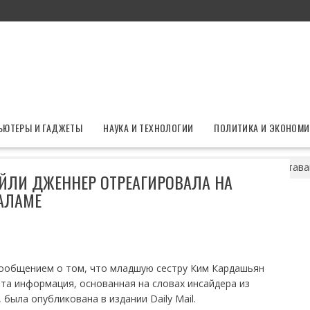
ЬЮТЕРЫ И ГАДЖЕТЫ
НАУКА И ТЕХНОЛОГИИ
ПОЛИТИКА И ЭКОНОМИ
все кончено? Кайли Дженнер отреагировала на слухи о расстав
АЙЛИ ДЖЕННЕР ОТРЕАГИРОВАЛА НА
ШАЛАМЕ
ообщением о том, что младшую сестру Ким Кардашьян
та информация, основанная на словах инсайдера из
была опубликована в издании Daily Mail.