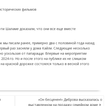
 исторических фильмов
оти Шаламе доказали, что они все еще вместе
к мы писали ранее, примерно два с половиной года назад
первый раз засняли у дома Кайли. Следующие несколько
но ускользая от папарацци. Впервые на мероприятии
2024-го. Но и после этого на публике их не слишком
 на красной дорожке состоялся только в весной этого
и
«Он бесценен!» Диброва высказалась о
выставленном на продажу семейном доме