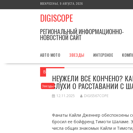
Перейти
ВОСКРЕСЕНЬЕ, 9 АВГУСТА, 2026
к
DIGISCOPE
содержимому
РЕГИОНАЛЬНЫЙ ИНФОРМАЦИОННО-
НОВОСТНОЙ САЙТ
АВТО МОТО
ЗВЕЗДЫ
ИНТЕРЕНОЕ
КОМП
Вы здесь
Главная
Звезды
Неужели 
НЕУЖЕЛИ ВСЕ КОНЧЕНО? К
СЛУХИ О РАССТАВАНИИ С 
Звезды
12.11.2025
DIGIS567COPE
Фанаты Кайли Дженнер обеспокоены с
бросил ее бойфренд Тимоти Шаламе. Э
числа общих знакомых Кайли и Тимоти, 