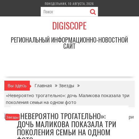
Перейти
ПОНЕДЕЛЬНИК, 10 АВГУСТА, 2026
к
содержимому
DIGISCOPE
РЕГИОНАЛЬНЫЙ ИНФОРМАЦИОННО-НОВОСТНОЙ
САЙТ
Вы здесь
Главная
Звезды
«Невероятно трогательно»: дочь Маликова показала три
поколения семьи на одном фото
«НЕВЕРОЯТНО ТРОГАТЕЛЬНО»:
Звезды
ДОЧЬ МАЛИКОВА ПОКАЗАЛА ТРИ
ПОКОЛЕНИЯ СЕМЬИ НА ОДНОМ