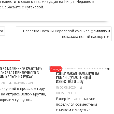
я навестить свою мать, живущую на Кипре. Недавно в
 Орбакайте с Пугачевой.
ка
Невестка Наташи Королевой сменила фамилию и
показала новый паспорт
О ЗА МАЛЕНЬКОЕ СЧАСТЬЕ!»
Звезды
ПОКАЗАЛА ПРИЛУЧНОГО С
РЭПЕР MACAN НАМЕКНУЛ НА
ИМ КРОХОЙ НА РУКАХ
РОМАН С УЧАСТНИЦЕЙ
ИЗВЕСТНОГО ШОУ
2026
DIGIS567COPE
06.08.2026
рилучный в прошлом году
DIGIS567COPE
 на актрисе Зепюр Брутян,
Рэпер Macan накануне
апреле у супругов...
поделился совместным
снимком с моделью