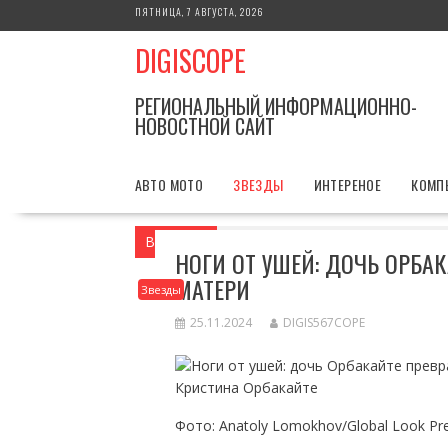
Перейти
ПЯТНИЦА, 7 АВГУСТА, 2026
к
DIGISCOPE
содержимому
РЕГИОНАЛЬНЫЙ ИНФОРМАЦИОННО-
НОВОСТНОЙ САЙТ
АВТО МОТО
ЗВЕЗДЫ
ИНТЕРЕНОЕ
КОМП
Вы здесь
Главная
Звезды
Ноги от 
НОГИ ОТ УШЕЙ: ДОЧЬ ОРБА
МАТЕРИ
Звезды
25.11.2024
DIGIS567COPE
Кристина Орбакайте
Фото: Anatoly Lomokhov/Global Look Pr