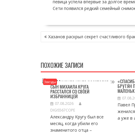
певица успела впервые за долгое врем
Сети появился редкий семейный снимок
НАВИГАЦИЯ
Хазанов раскрыл секрет счастливого бра
ПО
ЗАПИСЯМ
ПОХОЖИЕ ЗАПИСИ
«СПАСИБ
Звезды
БРУТЯН 
СЫН МИХАИЛА КРУГА
МАЛЕНЬК
РАССТАЛСЯ СО СВОЕЙ
ИЗБРАННИЦЕЙ
07.08.
07.08.2026
Павел П
DIGIS567COPE
женился
Александру Кругу был все
а уже в 
месяц, когда убили его
знаменитого отца –