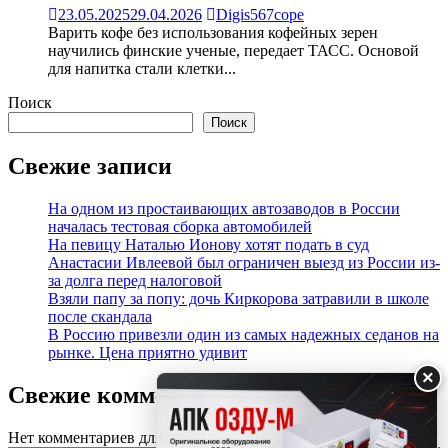
23.05.2025
29.04.2026
Digis567cope
Варить кофе без использования кофейных зерен
научились финские ученые, передает ТАСС. Основой
для напитка стали клетки...
Поиск
Поиск
Свежие записи
На одном из простаивающих автозаводов в России
началась тестовая сборка автомобилей
На певицу Наталью Ионову хотят подать в суд
Анастасии Ивлеевой был ограничен выезд из России из-
за долга перед налоговой
Взяли папу за попу: дочь Киркорова затравили в школе
после скандала
В Россию привезли один из самых надежных седанов на
рынке. Цена приятно удивит
×
Свежие комментарии
Нет комментариев для просмотра.