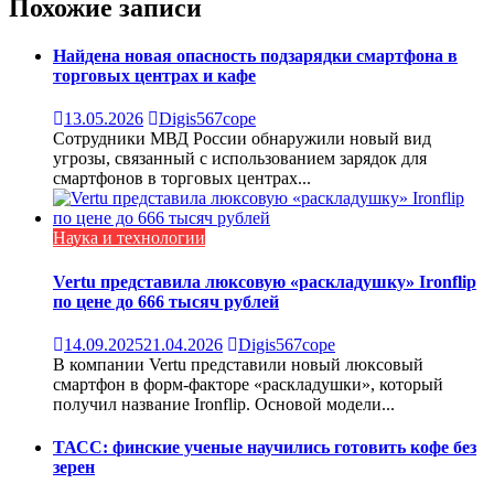
Похожие записи
Найдена новая опасность подзарядки смартфона в
торговых центрах и кафе
13.05.2026
Digis567cope
Сотрудники МВД России обнаружили новый вид
угрозы, связанный с использованием зарядок для
смартфонов в торговых центрах...
Наука и технологии
Vertu представила люксовую «раскладушку» Ironflip
по цене до 666 тысяч рублей
14.09.2025
21.04.2026
Digis567cope
В компании Vertu представили новый люксовый
смартфон в форм-факторе «раскладушки», который
получил название Ironflip. Основой модели...
ТАСС: финские ученые научились готовить кофе без
зерен