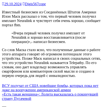
29.10.2024
Digis567cope
Известный бизнесмен из Соединённых Штатов Америки
Илон Маск рассказал о том, что первый человек получил
имплант Neuralink и чувствует себя очень хорошо, сообщает
портал fbm.
«Вчера первый человек получил имплант от
Neuralink и хорошо восстанавливается (после
операции)»,- написал бизнесмен.
Со слов Маска стало ясно, что полученные данные о работе
этого аппарата говорят об огромном потенциале этого
устройства. Позже Маск написал в своих социальных сетях,
что это устройство Neuralink называется Telepathy. По его
словам, оно дает владельцу возможность управлять
смартфоном или компьютером силой мысли и создано в
первую очередь для людей с инвалидностью.
Навигация
ВСУ получат от США новейшие бомбы, которых пока нет
даже на вооружении американской армии
по
«Есть такая женщина»: Лолита высказалась о покинувшей
записям
страну Пугачевой