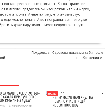
ыполнять рискованные трюки, чтобы на экране все
ся в легких нарядах зимой, изображая, что им жарко,
ашютом и прочее. А еще потому, что им зачастую
что еще можно понять. А вот поправляться – это уже
сбросить даже пару килограммов непросто, что уж
й
Похудевшая Седокова показала себя после
ной
преображения
О ЗА МАЛЕНЬКОЕ СЧАСТЬЕ!»
Звезды
ПОКАЗАЛА ПРИЛУЧНОГО С
РЭПЕР MACAN НАМЕКНУЛ НА
ИМ КРОХОЙ НА РУКАХ
РОМАН С УЧАСТНИЦЕЙ
ИЗВЕСТНОГО ШОУ
2026
DIGIS567COPE