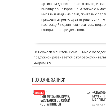
артистам довольно часто приходится в
выглядело натурально. А также снимать
нырять в ледяные реки, прыгать с пар
приходится резко худеть ради роли – 
настоящий подвиг, согласитесь, ведь 
говорить о паре десятков.
НАВИГАЦИЯ
Неужели женится? Роман Пике с молодо
ПО
подружкой развивается с головокружитель
ЗАПИСЯМ
скоростью
ПОХОЖИЕ ЗАПИСИ
«СПАСИБ
Звезды
БРУТЯН 
СЫН МИХАИЛА КРУГА
МАЛЕНЬК
РАССТАЛСЯ СО СВОЕЙ
ИЗБРАННИЦЕЙ
07.08.