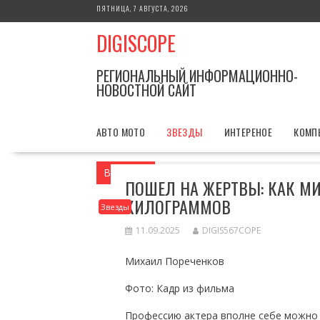
Перейти
ПЯТНИЦА, 7 АВГУСТА, 2026
к
DIGISCOPE
содержимому
РЕГИОНАЛЬНЫЙ ИНФОРМАЦИОННО-
НОВОСТНОЙ САЙТ
АВТО МОТО
ЗВЕЗДЫ
ИНТЕРЕНОЕ
КОМП
Вы здесь
Главная
Звезды
Пошел на
ПОШЕЛ НА ЖЕРТВЫ: КАК М
КИЛОГРАММОВ
Звезды
11.09.2025
DIGIS567COPE
Михаил Пореченков
Фото: Кадр из фильма
Профессию актера вполне себе можно н