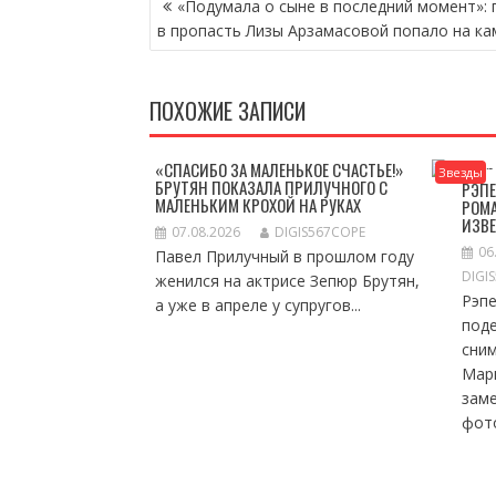
«Подумала о сыне в последний момент»: 
ПО
в пропасть Лизы Арзамасовой попало на ка
ЗАПИСЯМ
ПОХОЖИЕ ЗАПИСИ
«СПАСИБО ЗА МАЛЕНЬКОЕ СЧАСТЬЕ!»
Звезды
БРУТЯН ПОКАЗАЛА ПРИЛУЧНОГО С
РЭПЕ
МАЛЕНЬКИМ КРОХОЙ НА РУКАХ
РОМА
ИЗВ
07.08.2026
DIGIS567COPE
06
Павел Прилучный в прошлом году
DIGI
женился на актрисе Зепюр Брутян,
Рэп
а уже в апреле у супругов...
под
сни
Мар
зам
фото