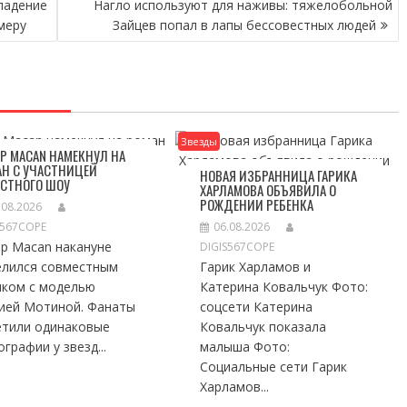
падение
Нагло используют для наживы: тяжелобольной
меру
Зайцев попал в лапы бессовестных людей
Звезды
Р MACAN НАМЕКНУЛ НА
Н С УЧАСТНИЦЕЙ
НОВАЯ ИЗБРАННИЦА ГАРИКА
ЕСТНОГО ШОУ
ХАРЛАМОВА ОБЪЯВИЛА О
РОЖДЕНИИ РЕБЕНКА
.08.2026
S567COPE
06.08.2026
ер Macan накануне
DIGIS567COPE
елился совместным
Гарик Харламов и
мком с моделью
Катерина Ковальчук Фото:
ией Мотиной. Фанаты
соцсети Катерина
етили одинаковые
Ковальчук показала
графии у звезд...
малыша Фото:
Социальные сети Гарик
Харламов...