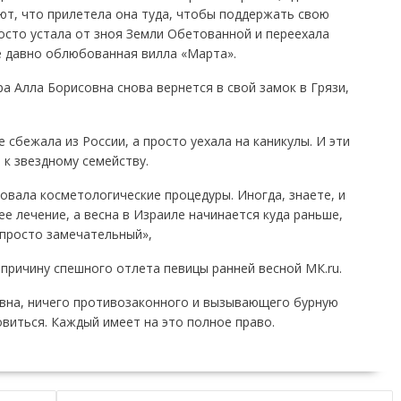
ют, что прилетела она туда, чтобы поддержать свою
осто устала от зноя Земли Обетованной и переехала
е давно облюбованная вилла «Марта».
а Алла Борисовна снова вернется в свой замок в Грязи,
 сбежала из России, а просто уехала на каникулы. И эти
 к звездному семейству.
зовала косметологические процедуры. Иногда, знаете, и
е лечение, а весна в Израиле начинается куда раньше,
 просто замечательный»,
причину спешного отлета певицы ранней весной МК.ru.
овна, ничего противозаконного и вызывающего бурную
овиться. Каждый имеет на это полное право.