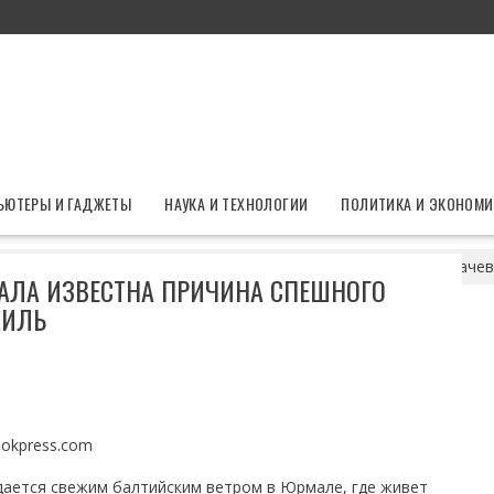
ЬЮТЕРЫ И ГАДЖЕТЫ
НАУКА И ТЕХНОЛОГИИ
ПОЛИТИКА И ЭКОНОМИ
гали худшее: стала известна причина спешного отъезда Пугачев
ТАЛА ИЗВЕСТНА ПРИЧИНА СПЕШНОГО
АИЛЬ
ookpress.com
ждается свежим балтийским ветром в Юрмале, где живет