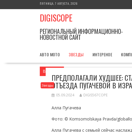
Перейти
ПЯТНИЦА, 7 АВГУСТА, 2026
к
DIGISCOPE
содержимому
РЕГИОНАЛЬНЫЙ ИНФОРМАЦИОННО-
НОВОСТНОЙ САЙТ
АВТО МОТО
ЗВЕЗДЫ
ИНТЕРЕНОЕ
КОМП
Вы здесь
Главная
Звезды
Предпола
ПРЕДПОЛАГАЛИ ХУДШЕЕ: С
ОТЪЕЗДА ПУГАЧЕВОЙ В ИЗР
Звезды
05.09.2024
DIGIS567COPE
Алла Пугачева
Фото: © Komsomolskaya Pravda/globall
Алла Пугачева с семьей сейчас насла