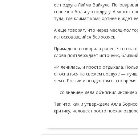
ее подруга Лайма Вайкуле. Поговарива
серьезно больную подругу. А может пр
туда, где климат комфортнее и ждет е
А еще говорят, что через месяц-полтор
истосковавшийся без хозяев.
Примадонна говорила ранее, что она не
слова подтверждает источник, близкий
«И лечилась, и просто отдыхала. Поль
отоспаться на свежем воздухе — лучше
чем в России и воздух там в это время
— со знанием дела объяснил инсайдер 
Так что, как и утверждала Алла Борис
критику, человек просто поехал оздор
НАВИГАЦИЯ