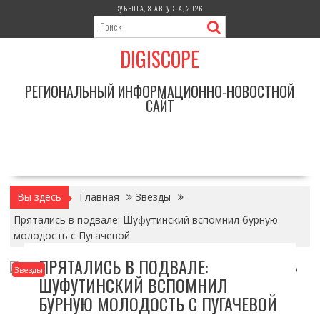
Перейти
СУББОТА, 8 АВГУСТА, 2026
к
содержимому
DIGISCOPE
РЕГИОНАЛЬНЫЙ ИНФОРМАЦИОННО-НОВОСТНОЙ
САЙТ
Вы здесь
Главная
Звезды
Прятались в подвале: Шуфутинский вспомнил бурную
молодость с Пугачевой
ПРЯТАЛИСЬ В ПОДВАЛЕ:
Звезды
ШУФУТИНСКИЙ ВСПОМНИЛ
БУРНУЮ МОЛОДОСТЬ С ПУГАЧЕВОЙ