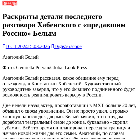
Звезды
Раскрыты детали последнего
разговора Хабенского с «предавшим
Россию» Белым
16.11.2024
15.03.2026
Digis567cope
Анатолий Белый
Фото: Genrietta Peryan/Global Look Press
Анатолий Белый рассказал, какое обещание ему перед
отъездом дал Константин Хабенский. Художественный
руководитель заверил, что у его бывшего подчиненного будет
возможность реанимировать карьеру в России.
Две недели назад актер, проработавший в МХТ больше 20 лет,
объявил о своем увольнении. Он не просто ушел, а громко
хлопнул напоследок дверью. Белый заявил, что с трудом
доработал театральный сезон до конца, буквально «скрипя
зубами». Всё это время он планировал переезд за границу и
начало новой жизни для его семьи. Анатолий, по словам
коллег, перед увольнением вёл себя вызывающе: не хотел