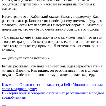
общаться с партнерами и часто не выходил на поклоны к
зрителям.
Несмотря на это, Хабенский оказал Белому поддержку. Как
рассказал актер, Константин пообещал ему помочь в будущем
с работой, если тот передумает и вернется обратно. Анатолий
подчеркнул, что ему было очень важно услышать эти слова.
«Он зашел ко мне в гримерку и сказал: «Толь, знай, что двери
этого театра для тебя всегда открыты, если что-то изменится,
этот театр тебя всегда примет». Для меня это, конечно, очень
важно»,
— цитирует актера источник.
Белый рассказал, что пока не знает, как будет зарабатывать на
жизнь в Израиле. Как видно, он рассчитывает, что в случае
неудачи Хабенский поможет ему реанимировать карьеру.
Навигация
Как мило! Стало известно, как сестра Кейт Миддлтон назвала
свою младшую дочку
по
Виктория Боня заговорила о причинах расставания с молодым
записям
возлюбленным