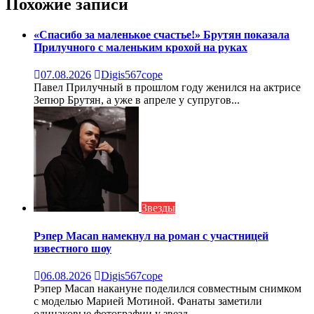
Похожие записи
«Спасибо за маленькое счастье!» Брутян показала
Прилучного с маленьким крохой на руках
07.08.2026
Digis567cope
Павел Прилучный в прошлом году женился на актрисе
Зепюр Брутян, а уже в апреле у супругов...
Звезды
Рэпер Macan намекнул на роман с участницей
известного шоу
06.08.2026
Digis567cope
Рэпер Macan накануне поделился совместным снимком
с моделью Марией Мотиной. Фанаты заметили
одинаковые фотографии у звезд...