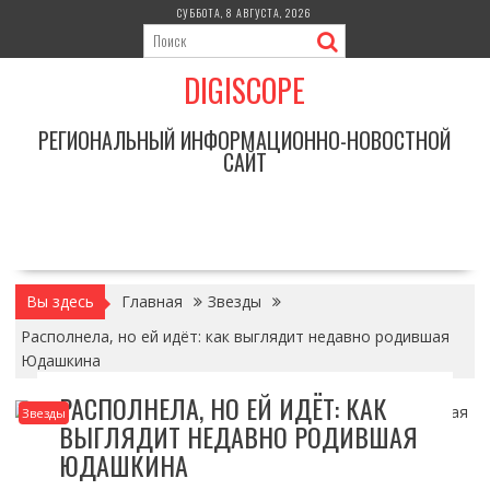
Перейти
СУББОТА, 8 АВГУСТА, 2026
к
содержимому
DIGISCOPE
РЕГИОНАЛЬНЫЙ ИНФОРМАЦИОННО-НОВОСТНОЙ
САЙТ
Вы здесь
Главная
Звезды
Располнела, но ей идёт: как выглядит недавно родившая
Юдашкина
РАСПОЛНЕЛА, НО ЕЙ ИДЁТ: КАК
Звезды
ВЫГЛЯДИТ НЕДАВНО РОДИВШАЯ
ЮДАШКИНА