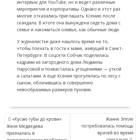
интервью для YouTube, но и ведет различные
мероприятия и корпоративы. Однако в этот раз
многие отказались приглашать Ксению после
скандала. В итоге она вынуждена сидеть дома с
семье и лакомиться оливье, как обычные люди.
У журналистки даже нашлось время на то,
чтобы поехать в гости к маме, живущей в Санкт-
Петербурге. В соцсети Собчак поделилась
кадрами из загородного дома Людмилы
Нарусовой и похвасталась угощениями — уткой
и салатами. А еще Ксения прогулялась по лесу с
сыном, облачившись в совершенно
невообразимых размеров пуховик.
НАВИГАЦИЯ
«Кусаю губы до крови»:
Жанне Эппле
ПО
потребовалась помощь
Женя Медведева
ЗАПИСЯМ
врачей во время
призналась в
спектакля
психологических проблемах