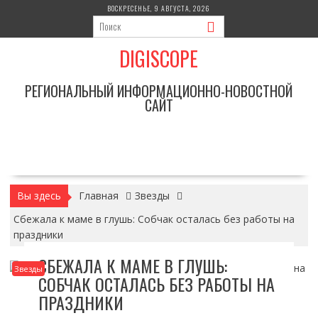
Перейти
ВОСКРЕСЕНЬЕ, 9 АВГУСТА, 2026
к
содержимому
DIGISCOPE
РЕГИОНАЛЬНЫЙ ИНФОРМАЦИОННО-НОВОСТНОЙ
САЙТ
Вы здесь
Главная
Звезды
Сбежала к маме в глушь: Собчак осталась без работы на
праздники
СБЕЖАЛА К МАМЕ В ГЛУШЬ:
Звезды
СОБЧАК ОСТАЛАСЬ БЕЗ РАБОТЫ НА
ПРАЗДНИКИ