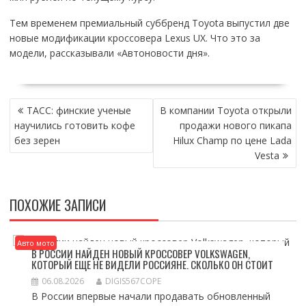
Тем временем премиальный суббренд Toyota выпустил две
новые модификации кроссовера Lexus UX. Что это за
модели, рассказывали «Автоновости дня».
НАВИГАЦИЯ
ТАСС: финские ученые
В компании Toyota открыли
ПО
научились готовить кофе
продажи нового пикапа
ЗАПИСЯМ
без зерен
Hilux Champ по цене Lada
Vesta
ПОХОЖИЕ ЗАПИСИ
Авто мото
В РОССИИ НАЙДЕН НОВЫЙ КРОССОВЕР VOLKSWAGEN,
КОТОРЫЙ ЕЩЕ НЕ ВИДЕЛИ РОССИЯНЕ. СКОЛЬКО ОН СТОИТ
06.08.2026
DIGIS567COPE
В России впервые начали продавать обновленный