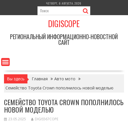
Перейти
ЧЕТВЕРГ, 6 АВГУСТА, 2026
к
содержимому
DIGISCOPE
РЕГИОНАЛЬНЫЙ ИНФОРМАЦИОННО-НОВОСТНОЙ
САЙТ
Вы здесь
Главная
Авто мото
Семейство Toyota Crown пополнилось новой моделью
СЕМЕЙСТВО TOYOTA CROWN ПОПОЛНИЛОСЬ
НОВОЙ МОДЕЛЬЮ
23.05.2025
DIGIS567COPE