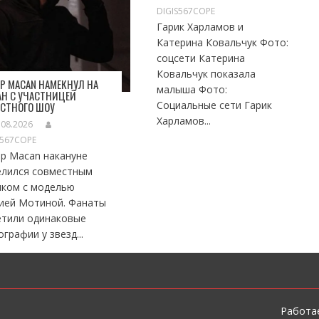
DIGIS567COPE
Гарик Харламов и
Катерина Ковальчук Фото:
соцсети Катерина
Ковальчук показала
Р MACAN НАМЕКНУЛ НА
малыша Фото:
Н С УЧАСТНИЦЕЙ
Социальные сети Гарик
ЕСТНОГО ШОУ
Харламов...
.08.2026
S567COPE
ер Macan накануне
елился совместным
мком с моделью
ией Мотиной. Фанаты
етили одинаковые
графии у звезд...
Работае