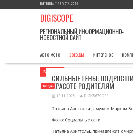
Перейти
ПЯТНИЦА, 7 АВГУСТА, 2026
к
DIGISCOPE
содержимому
РЕГИОНАЛЬНЫЙ ИНФОРМАЦИОННО-
НОВОСТНОЙ САЙТ
АВТО МОТО
ЗВЕЗДЫ
ИНТЕРЕНОЕ
КОМП
Вы здесь
Главная
Звезды
Сильные 
СИЛЬНЫЕ ГЕНЫ: ПОДРОСШИ
КРАСОТЕ РОДИТЕЛЯМ
Звезды
13.11.2025
DIGIS567COPE
Татьяна Арнтгольц с мужем Марком Б
Фото: Социальные сети
Татьяна Арнтгольц принадлежит к чис