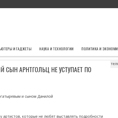
ЬЮТЕРЫ И ГАДЖЕТЫ
НАУКА И ТЕХНОЛОГИИ
ПОЛИТИКА И ЭКОНОМИ
гены: подросший сын Арнтгольц не уступает по красоте родител
Й СЫН АРНТГОЛЬЦ НЕ УСТУПАЕТ ПО
огатыревым и сыном Данилой
лу артистов, которые не любят выставлять подробности