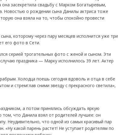
а она засекретила свадьбу с Марком Богатыревым,
а. Новостью о рождении сына Данилы актриса тоже
торую она взяла на то, чтобы спокойно провести
 сына, которому через пару месяцев исполнится уже три
ет его фото в Сети.
ился серией трогательных фото с женой и сыном. Эти
 случаю праздника — Марку исполнилось 39 лет. Актер
храбрым. Холодца поешь сегодня вдоволь и отца в себе
ытом и стремглав сними звезду с прекрасного светила»,
раздником, а потом принялись обсуждать яркую
о том, что Данила взял от родителей лучшее: он
апу. Неудивительно, что одной из самых красивый пар
н. «Ну какой парень растет! Не уступает родителям по
лают поклонники ребенку.