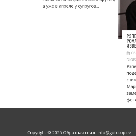
а уже в апреле у супругов...
РЭПЕ
РОМА
ИЗВ
06
DIGI
Рэп
под
сни
Мар
зам
фото
Copyright © 2025 Обратная связь info@gototop.ee