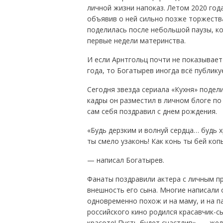
личной жизни напоказ. Летом 2020 год
объявив о ней сильно позже торжеств
поделилась после небольшой паузы, ко
первые недели материнства.
И если Арнтгольц почти не показывает
года, то Богатырев иногда всё публику
Сегодня звезда сериала «Кухня» подел
кадры он разместил в личном блоге по
сам себя поздравил с днем рождения.
«Будь дерзким и волнуй сердца… будь 
ты смело узаконь! Как конь ты бей коп
— написал Богатырев.
Фанаты поздравили актера с личным п
внешность его сына. Многие написали 
одновременно похож и на маму, и на п
российского кино родился красавчик-сы
красоте! Пусть будет счастлив», — же