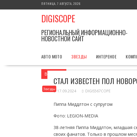
Перейти
ПЯТНИЦА, 7 АВГУСТА, 2026
к
DIGISCOPE
содержимому
РЕГИОНАЛЬНЫЙ ИНФОРМАЦИОННО-
НОВОСТНОЙ САЙТ
АВТО МОТО
ЗВЕЗДЫ
ИНТЕРЕНОЕ
КОМП
Вы здесь
Главная
Звезды
Стал изв
СТАЛ ИЗВЕСТЕН ПОЛ НОВО
Звезды
17.09.2024
DIGIS567COPE
Пиппа Миддлтон с супругом
Фото: LEGION-MEDIA
38-летняя Пиппа Миддлтон, младшая се
своих фанатов. Только в прошлом меся