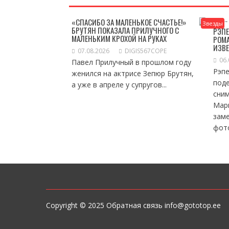
«СПАСИБО ЗА МАЛЕНЬКОЕ СЧАСТЬЕ!»
Звезды
БРУТЯН ПОКАЗАЛА ПРИЛУЧНОГО С
РЭПЕ
МАЛЕНЬКИМ КРОХОЙ НА РУКАХ
РОМА
ИЗВ
07.08.2026
DIGIS567COPE
06.
Павел Прилучный в прошлом году
Рэп
женился на актрисе Зепюр Брутян,
под
а уже в апреле у супругов...
сни
Мар
зам
фото
Copyright © 2025 Обратная связь info@gototop.ee