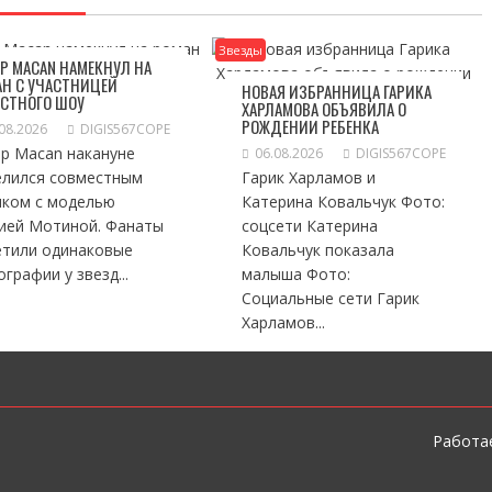
Звезды
Р MACAN НАМЕКНУЛ НА
Н С УЧАСТНИЦЕЙ
НОВАЯ ИЗБРАННИЦА ГАРИКА
ЕСТНОГО ШОУ
ХАРЛАМОВА ОБЪЯВИЛА О
РОЖДЕНИИ РЕБЕНКА
08.2026
DIGIS567COPE
ер Macan накануне
06.08.2026
DIGIS567COPE
елился совместным
Гарик Харламов и
мком с моделью
Катерина Ковальчук Фото:
ией Мотиной. Фанаты
соцсети Катерина
етили одинаковые
Ковальчук показала
графии у звезд...
малыша Фото:
Социальные сети Гарик
Харламов...
Работае