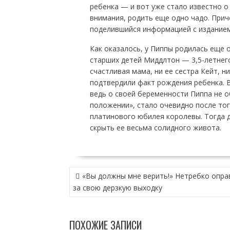
ребенка — и вот уже стало известно о 
внимания, родить еще одно чадо. Прич
поделившийся информацией с изданием 
Как оказалось, у Пиппы родилась еще 
старших детей Миддлтон — 3,5-летнего
счастливая мама, ни ее сестра Кейт, 
подтвердили факт рождения ребенка. В
ведь о своей беременности Пиппа не о
положении», стало очевидно после того
платинового юбилея королевы. Тогда 
скрыть ее весьма солидного живота.
НАВИГАЦИЯ
«Вы должны мне верить!» Нетребко опра
ПО
за свою дерзкую выходку
ЗАПИСЯМ
ПОХОЖИЕ ЗАПИСИ