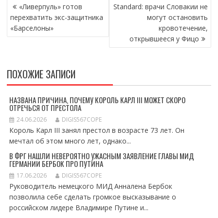
НАВИГАЦИЯ
«Ливерпуль» готов
Standard: врачи Словакии не
ПО
перехватить экс-защитника
могут остановить
ЗАПИСЯМ
«Барселоны»
кровотечение,
открывшееся у Фицо
ПОХОЖИЕ ЗАПИСИ
НАЗВАНА ПРИЧИНА, ПОЧЕМУ КОРОЛЬ КАРЛ III МОЖЕТ СКОРО
ОТРЕЧЬСЯ ОТ ПРЕСТОЛА
24.06.2026
DIGIS567COPE
Король Карл III занял престол в возрасте 73 лет. Он
мечтал об этом много лет, однако...
В ФРГ НАШЛИ НЕВЕРОЯТНО УЖАСНЫМ ЗАЯВЛЕНИЕ ГЛАВЫ МИД
ГЕРМАНИИ БЕРБОК ПРО ПУТИНА
17.06.2026
DIGIS567COPE
Руководитель немецкого МИД Анналена Бербок
позволила себе сделать громкое высказывание о
российском лидере Владимире Путине и...