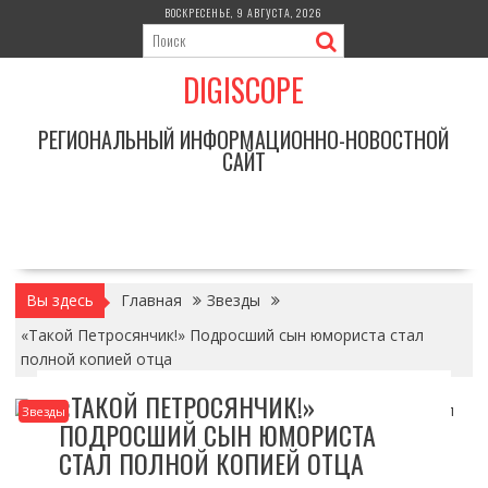
Перейти
ВОСКРЕСЕНЬЕ, 9 АВГУСТА, 2026
к
содержимому
DIGISCOPE
РЕГИОНАЛЬНЫЙ ИНФОРМАЦИОННО-НОВОСТНОЙ
САЙТ
Вы здесь
Главная
Звезды
«Такой Петросянчик!» Подросший сын юмориста стал
полной копией отца
«ТАКОЙ ПЕТРОСЯНЧИК!»
Звезды
ПОДРОСШИЙ СЫН ЮМОРИСТА
СТАЛ ПОЛНОЙ КОПИЕЙ ОТЦА