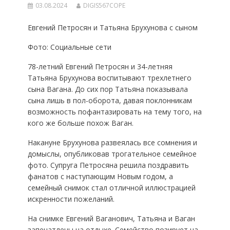
03.08.2024
DIGIS567COPE
Евгений Петросян и Татьяна Брухунова с сыном
Фото: Социальные сети
78-летний Евгений Петросян и 34-летняя
Татьяна Брухунова воспитывают трехлетнего
сына Вагана. До сих пор Татьяна показывала
сына лишь в пол-оборота, давая поклонникам
возможность пофантазировать на тему того, на
кого же больше похож Ваган.
Накануне Брухунова развеялась все сомнения и
домыслы, опубликовав трогательное семейное
фото. Супруга Петросяна решила поздравить
фанатов с наступающим Новым годом, а
семейный снимок стал отличной иллюстрацией
искренности пожеланий.
На снимке Евгений Ваганович, Татьяна и Ваган
запечатлены на отдыхе. Семейство позирует на