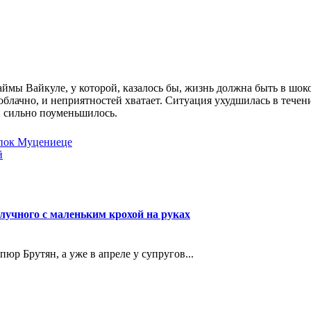
аймы Вайкуле, у которой, казалось бы, жизнь должна быть в шо
облачно, и неприятностей хватает. Ситуация ухудшилась в течен
й сильно поуменьшилось.
упок Муцениеце
й
лучного с маленьким крохой на руках
р Брутян, а уже в апреле у супругов...