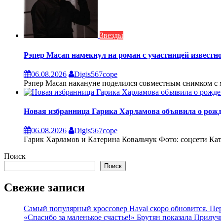
Звезды
Рэпер Macan намекнул на роман с участницей известн
06.08.2026
Digis567cope
Рэпер Macan накануне поделился совместным снимком с 
Новая избранница Гарика Харламова объявила о рожд
06.08.2026
Digis567cope
Гарик Харламов и Катерина Ковальчук Фото: соцсети Ка
Поиск
Поиск
Свежие записи
Самый популярный кроссовер Haval скоро обновится. Пе
«Спасибо за маленькое счастье!» Брутян показала Прилуч