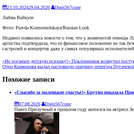
23.10.2024
29.04.2026
Digis567cope
Лайма Вайкуле
Фото: Pravda Komsomolskaya/Russian Look
Недавно появились новости о том, что у знаменитой певицы Л
артистка подтвердила, что ее финансовое положение не так без
гастролей и концертов даже у самых популярных исполнителе
Навигация
«Не поганьте детскую психику!» Поклонников возмутил пост
Отец Киркорова выдал настоящую причину переезда Пугачево
по
записям
Похожие записи
«Спасибо за маленькое счастье!» Брутян показала При
07.08.2026
Digis567cope
Павел Прилучный в прошлом году женился на актрисе Зепю