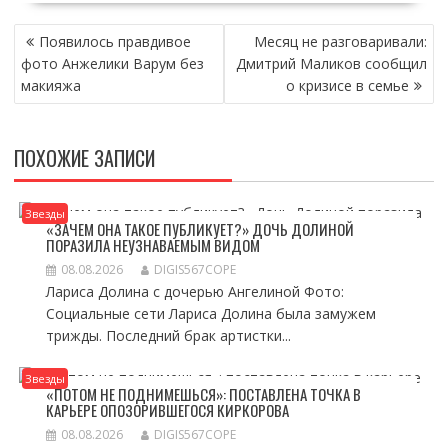
НАВИГАЦИЯ
Появилось правдивое
Месяц не разговаривали:
ПО
фото Анжелики Варум без
Дмитрий Маликов сообщил
ЗАПИСЯМ
макияжа
о кризисе в семье
ПОХОЖИЕ ЗАПИСИ
Звезды
«ЗАЧЕМ ОНА ТАКОЕ ПУБЛИКУЕТ?» ДОЧЬ ДОЛИНОЙ
ПОРАЗИЛА НЕУЗНАВАЕМЫМ ВИДОМ
08.08.2026
DIGIS567COPE
Лариса Долина с дочерью Ангелиной Фото:
Социальные сети Лариса Долина была замужем
трижды. Последний брак артистки...
Звезды
«ПОТОМ НЕ ПОДНИМЕШЬСЯ»: ПОСТАВЛЕНА ТОЧКА В
КАРЬЕРЕ ОПОЗОРИВШЕГОСЯ КИРКОРОВА
08.08.2026
DIGIS567COPE