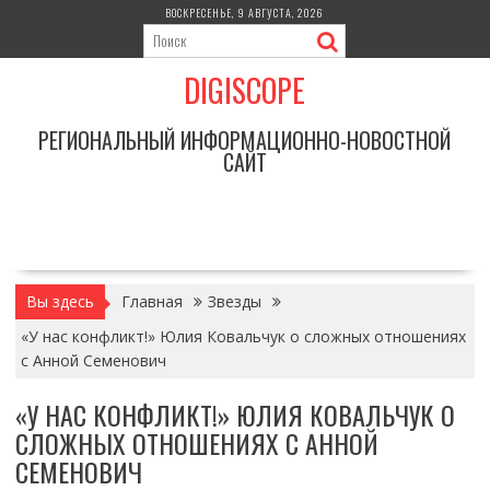
Перейти
ВОСКРЕСЕНЬЕ, 9 АВГУСТА, 2026
к
содержимому
DIGISCOPE
РЕГИОНАЛЬНЫЙ ИНФОРМАЦИОННО-НОВОСТНОЙ
САЙТ
Вы здесь
Главная
Звезды
«У нас конфликт!» Юлия Ковальчук о сложных отношениях
с Анной Семенович
«У НАС КОНФЛИКТ!» ЮЛИЯ КОВАЛЬЧУК О
СЛОЖНЫХ ОТНОШЕНИЯХ С АННОЙ
СЕМЕНОВИЧ