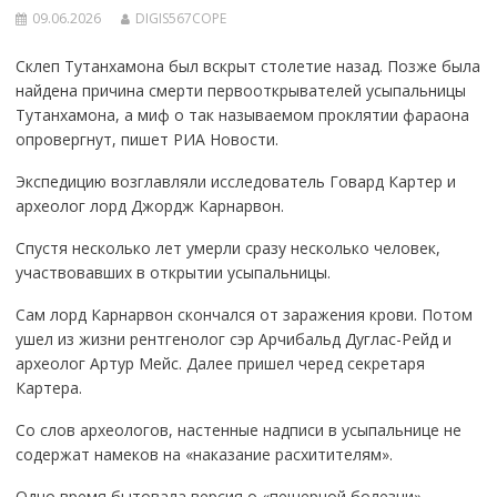
09.06.2026
DIGIS567COPE
Склеп Тутанхамона был вскрыт столетие назад. Позже была
найдена причина смерти первооткрывателей усыпальницы
Тутанхамона, а миф о так называемом проклятии фараона
опровергнут, пишет РИА Новости.
Экспедицию возглавляли исследователь Говард Картер и
археолог лорд Джордж Карнарвон.
Спустя несколько лет умерли сразу несколько человек,
участвовавших в открытии усыпальницы.
Сам лорд Карнарвон скончался от заражения крови. Потом
ушел из жизни рентгенолог сэр Арчибальд Дуглас-Рейд и
археолог Артур Мейс. Далее пришел черед секретаря
Картера.
Со слов археологов, настенные надписи в усыпальнице не
содержат намеков на «наказание расхитителям».
Одно время бытовала версия о «пещерной болезни»,