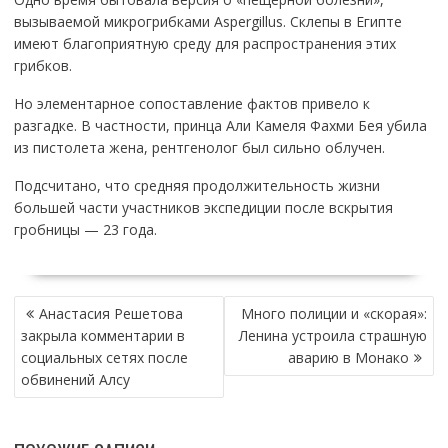
вызываемой микрогрибками Aspergillus. Склепы в Египте
имеют благоприятную среду для распространения этих
грибков.
Но элементарное сопоставление фактов привело к
разгадке. В частности, принца Али Камеля Фахми Бея убила
из пистолета жена, рентгенолог был сильно облучен.
Подсчитано, что средняя продолжительность жизни
большей части участников экспедиции после вскрытия
гробницы — 23 года.
НАВИГАЦИЯ
Анастасия Решетова
Много полиции и «скорая»:
ПО
закрыла комментарии в
Ленина устроила страшную
ЗАПИСЯМ
социальных сетях после
аварию в Монако
обвинений Алсу