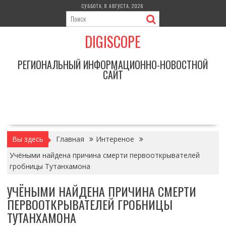
Перейти
СУББОТА, 8 АВГУСТА, 2026
к
содержимому
DIGISCOPE
РЕГИОНАЛЬНЫЙ ИНФОРМАЦИОННО-НОВОСТНОЙ
САЙТ
Вы здесь
Главная
Интереное
Учёными найдена причина смерти первооткрывателей
гробницы Тутанхамона
УЧЁНЫМИ НАЙДЕНА ПРИЧИНА СМЕРТИ
ПЕРВООТКРЫВАТЕЛЕЙ ГРОБНИЦЫ
ТУТАНХАМОНА