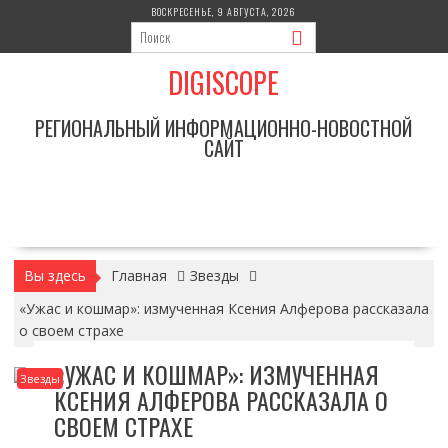
Перейти
ВОСКРЕСЕНЬЕ, 9 АВГУСТА, 2026
к
содержимому
DIGISCOPE
РЕГИОНАЛЬНЫЙ ИНФОРМАЦИОННО-НОВОСТНОЙ
САЙТ
Вы здесь
Главная
Звезды
«Ужас и кошмар»: измученная Ксения Алферова рассказала
о своем страхе
«УЖАС И КОШМАР»: ИЗМУЧЕННАЯ
Звезды
КСЕНИЯ АЛФЕРОВА РАССКАЗАЛА О
СВОЕМ СТРАХЕ