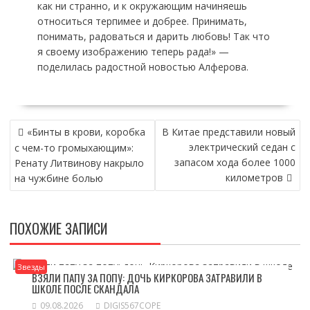
как ни странно, и к окружающим начиняешь
относиться терпимее и добрее. Принимать,
понимать, радоваться и дарить любовь! Так что
я своему изображению теперь рада!» —
поделилась радостной новостью Алферова.
НАВИГАЦИЯ
«Бинты в крови, коробка
В Китае представили новый
ПО
электрический седан с
с чем-то громыхающим»:
ЗАПИСЯМ
запасом хода более 1000
Ренату Литвинову накрыло
километров
на чужбине болью
ПОХОЖИЕ ЗАПИСИ
Звезды
ВЗЯЛИ ПАПУ ЗА ПОПУ: ДОЧЬ КИРКОРОВА ЗАТРАВИЛИ В
ШКОЛЕ ПОСЛЕ СКАНДАЛА
09.08.2026
DIGIS567COPE