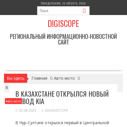
Перейти
ПОНЕДЕЛЬНИК, 10 АВГУСТА, 2026
к
содержимому
DIGISCOPE
РЕГИОНАЛЬНЫЙ ИНФОРМАЦИОННО-НОВОСТНОЙ
САЙТ
Вы здесь
Главная
Авто мото
В Казахстане открылся новый завод KIA
В КАЗАХСТАНЕ ОТКРЫЛСЯ НОВЫЙ
ЗАВОД KIA
Авто мото
02.08.2025
DIGIS567COPE
В Нур-Султане открылся первый в Центральной