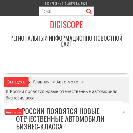
Перейти
ВОСКРЕСЕНЬЕ, 9 АВГУСТА, 2026
к
содержимому
DIGISCOPE
РЕГИОНАЛЬНЫЙ ИНФОРМАЦИОННО-НОВОСТНОЙ
САЙТ
Вы здесь
Главная
Авто мото
В России появятся новые отечественные автомобили
бизнес-класса
В РОССИИ ПОЯВЯТСЯ НОВЫЕ
Авто мото
ОТЕЧЕСТВЕННЫЕ АВТОМОБИЛИ
БИЗНЕС-КЛАССА