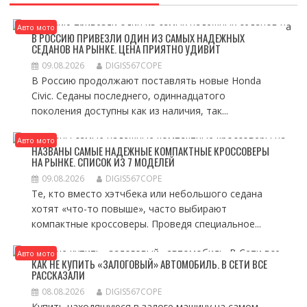
Авто мото
В РОССИЮ ПРИВЕЗЛИ ОДИН ИЗ САМЫХ НАДЕЖНЫХ
СЕДАНОВ НА РЫНКЕ. ЦЕНА ПРИЯТНО УДИВИТ
09.08.2026
DIGIS567COPE
В Россию продолжают поставлять новые Honda
Civic. Седаны последнего, одиннадцатого
поколения доступны как из наличия, так...
Авто мото
НАЗВАНЫ САМЫЕ НАДЕЖНЫЕ КОМПАКТНЫЕ КРОССОВЕРЫ
НА РЫНКЕ. СПИСОК ИЗ 7 МОДЕЛЕЙ
09.08.2026
DIGIS567COPE
Те, кто вместо хэтчбека или небольшого седана
хотят «что-то повыше», часто выбирают
компактные кроссоверы. Проведя специальное...
Авто мото
КАК НЕ КУПИТЬ «ЗАЛОГОВЫЙ» АВТОМОБИЛЬ. В СЕТИ ВСЕ
РАССКАЗАЛИ
08.08.2026
DIGIS567COPE
Купить находящуюся в залоге машину на самом