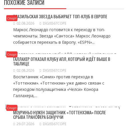
ПОХОЖИЕ ЗАПИСИ
БРАЗИЛЬСКАЯ ЗВЕЗДА ВЫБИРАЕТ ТОП-КЛУБ В ЕВРОПЕ
Спорт
02.08.2026
DIGIS567COPE
Маркос Леонардо готовится к переходу в топ-
чемпионаты. Звезда «Сантоса» Маркос Леонардо
собирается переехать в Европу. «ESPN»...
Спорт
ГАЛЛАХЕР ОТКАЗАЛ КЛУБУ АПЛ, КОТОРЫЙ ИДЁТ ВЫШЕ В
ТАБЛИЦЕ
02.08.2026
DIGIS567COPE
Воспитанник «Синих» против перехода в
«Тоттенхэм». «Тоттенхэм» уже давно связан с
переходом полузащитника «Челси» Конора
Галлахера,...
Спорт
МОУРИНЬО НУЖЕН ЗАЩИТНИК «ТОТТЕНХЭМА» ПОСЛЕ
СРЫВА ТРАНСФЕРА БОНУЧЧИ
29.07.2026
DIGIS567COPE