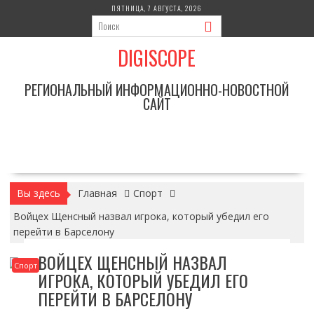
Перейти
ПЯТНИЦА, 7 АВГУСТА, 2026
к
содержимому
DIGISCOPE
РЕГИОНАЛЬНЫЙ ИНФОРМАЦИОННО-НОВОСТНОЙ
САЙТ
Вы здесь
Главная
Спорт
Войцех Щенсный назвал игрока, который убедил его
перейти в Барселону
ВОЙЦЕХ ЩЕНСНЫЙ НАЗВАЛ
Спорт
ИГРОКА, КОТОРЫЙ УБЕДИЛ ЕГО
ПЕРЕЙТИ В БАРСЕЛОНУ