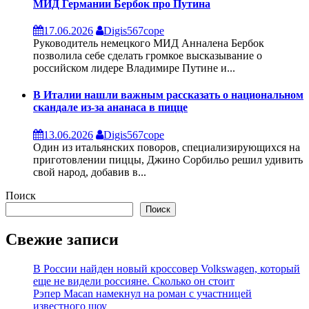
МИД Германии Бербок про Путина
17.06.2026
Digis567cope
Руководитель немецкого МИД Анналена Бербок
позволила себе сделать громкое высказывание о
российском лидере Владимире Путине и...
В Италии нашли важным рассказать о национальном
скандале из-за ананаса в пицце
13.06.2026
Digis567cope
Один из итальянских поворов, специализирующихся на
приготовлении пиццы, Джино Сорбильо решил удивить
свой народ, добавив в...
Поиск
Поиск
Свежие записи
В России найден новый кроссовер Volkswagen, который
еще не видели россияне. Сколько он стоит
Рэпер Macan намекнул на роман с участницей
известного шоу