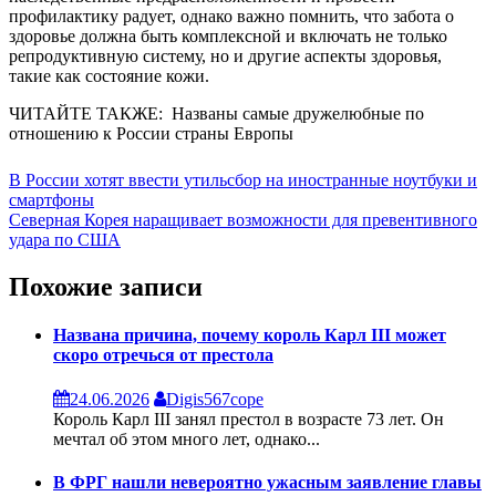
профилактику радует, однако важно помнить, что забота о
здоровье должна быть комплексной и включать не только
репродуктивную систему, но и другие аспекты здоровья,
такие как состояние кожи.
ЧИТАЙТЕ ТАКЖE:
Названы самые дружелюбные по
отношению к России страны Европы
Навигация
В России хотят ввести утильсбор на иностранные ноутбуки и
смартфоны
по
Северная Корея наращивает возможности для превентивного
записям
удара по США
Похожие записи
Названа причина, почему король Карл III может
скоро отречься от престола
24.06.2026
Digis567cope
Король Карл III занял престол в возрасте 73 лет. Он
мечтал об этом много лет, однако...
В ФРГ нашли невероятно ужасным заявление главы