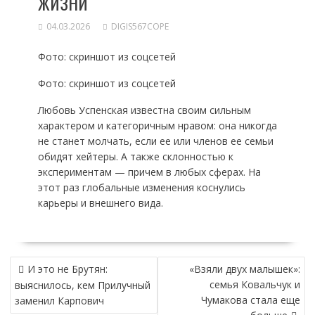
ЖИЗНИ
04.03.2026
DIGIS567COPE
Фото: скриншот из соцсетей
Фото: скриншот из соцсетей
Любовь Успенская известна своим сильным
характером и категоричным нравом: она никогда
не станет молчать, если ее или членов ее семьи
обидят хейтеры. А также склонностью к
экспериментам — причем в любых сферах. На
этот раз глобальные изменения коснулись
карьеры и внешнего вида.
НАВИГАЦИЯ
И это не Брутян:
«Взяли двух малышек»:
ПО
семья Ковальчук и
выяснилось, кем Прилучный
ЗАПИСЯМ
Чумакова стала еще
заменил Карпович