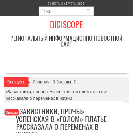
Перейти
СУББОТА, 8 АВГУСТА, 2026
к
содержимому
DIGISCOPE
РЕГИОНАЛЬНЫЙ ИНФОРМАЦИОННО-НОВОСТНОЙ
САЙТ
Вы здесь
Главная
Звезды
«Завистники, прочь!» Успенская в «голом» платье
рассказала о переменах в жизни
«ЗАВИСТНИКИ, ПРОЧЬ!»
Звезды
УСПЕНСКАЯ В «ГОЛОМ» ПЛАТЬЕ
РАССКАЗАЛА О ПЕРЕМЕНАХ В