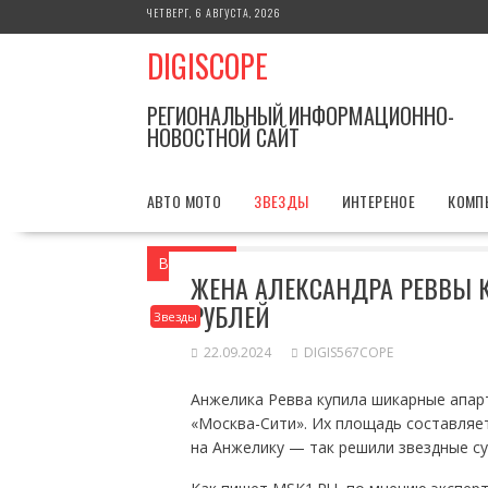
Перейти
ЧЕТВЕРГ, 6 АВГУСТА, 2026
к
DIGISCOPE
содержимому
РЕГИОНАЛЬНЫЙ ИНФОРМАЦИОННО-
НОВОСТНОЙ САЙТ
АВТО МОТО
ЗВЕЗДЫ
ИНТЕРЕНОЕ
КОМП
Вы здесь
Главная
Звезды
Жена Але
ЖЕНА АЛЕКСАНДРА РЕВВЫ 
РУБЛЕЙ
Звезды
22.09.2024
DIGIS567COPE
Анжелика Ревва купила шикарные апар
«Москва-Сити». Их площадь составляет
на Анжелику — так решили звездные су