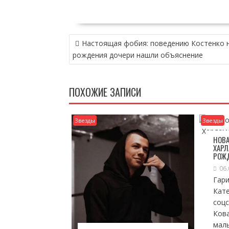
НАВИГАЦИЯ
Настоящая фобия: поведению Костенко н
ПО
рождения дочери нашли объяснение
ЗАПИСЯМ
ПОХОЖИЕ ЗАПИСИ
Звезды
Звезды
НОВА
ХАРЛ
РОЖ
06.
Гари
Кат
соц
Ков
мал