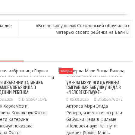
а дне
«Все не как у всех»: Соколовский обручился с
матерью своего ребенка на Бали
Звезды
Я ИЗБРАННИЦА ГАРИКА
УМЕРЛА МЭРИ ЭГИДА РИВЕРА,
АМОВА ОБЪЯВИЛА О
СЫГРАВШАЯ БАБУШКУ НЕДА В
ДЕНИИ РЕБЕНКА
«ЧЕЛОВЕКЕ-ПАУКЕ»
08.2026
DIGIS567COPE
05.08.2026
DIGIS567COPE
к Харламов и
Актриса Мэри Эгида
ерина Ковальчук Фото:
Ривера, известная по роли
сети Катерина
бабушки Неда в фильме
альчук показала
«Человек-паук: Нет пути
ыша Фото:
домой» (Spider-Man:...