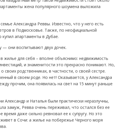
тов квадратный метр такой недвижимости стоит около
 апартаменты жена популярного шоумена выложила
семье Александра Реввы. Известно, что у него есть
етров в Подмосковье. Также, по неофициальной
 купил апартаменты в Дубае.
у — они воспитывают двух дочек.
 в жилье для себя – вполне объяснимо: недвижимость
инвестиций, и знаменитости это прекрасно понимают. Но,
о своих родственниках, в частности, о своей сестре.
енный в своем роде. Но нет! Оказывается, у Александра
ежду прочим, она появилась на свет на 15 минут раньше
ни Александр и Наталья были практически неразлучны,
шла замуж, Ревва очень переживал, что остался без ее
е время даже сильно ревновал ее к супругу. Но это
живет в Сочи: а жилье на побережье Черного моря
вва.