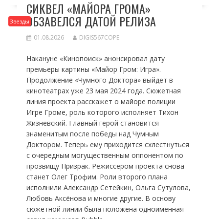
СИКВЕЛ «МАЙОРА ГРОМА»
ОБЗАВЕЛСЯ ДАТОЙ РЕЛИЗА
Звезды
01.08.2026
DIGIS567COPE
Накануне «Кинопоиск» анонсировал дату
премьеры картины «Майор Гром: Игра».
Продолжение «Чумного Доктора» выйдет в
кинотеатрах уже 23 мая 2024 года. Сюжетная
линия проекта расскажет о майоре полиции
Игре Громе, роль которого исполняет Тихон
Жизневский. Главный герой становится
знаменитым после победы над Чумным
Доктором. Теперь ему приходится схлестнуться
с очередным могущественным оппонентом по
прозвищу Призрак. Режиссёром проекта снова
станет Олег Трофим. Роли второго плана
исполнили Александр Сетейкин, Ольга Сутулова,
Любовь Аксёнова и многие другие. В основу
сюжетной линии была положена одноименная