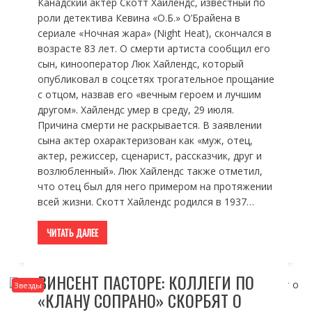
Канадский актер Скотт Хайлендс, известный по
роли детектива Кевина «О.Б.» О’Брайена в
сериале «Ночная жара» (Night Heat), скончался в
возрасте 83 лет. О смерти артиста сообщил его
сын, кинооператор Люк Хайлендс, который
опубликовал в соцсетях трогательное прощание
с отцом, назвав его «вечным героем и лучшим
другом». Хайлендс умер в среду, 29 июля.
Причина смерти не раскрывается. В заявлении
сына актер охарактеризован как «муж, отец,
актер, режиссер, сценарист, рассказчик, друг и
возлюбленный». Люк Хайлендс также отметил,
что отец был для него примером на протяжении
всей жизни. Скотт Хайлендс родился в 1937…
ЧИТАТЬ ДАЛЕЕ
ВИНСЕНТ ПАСТОРЕ: КОЛЛЕГИ ПО
Звезды
«КЛАНУ СОПРАНО» СКОРБЯТ О