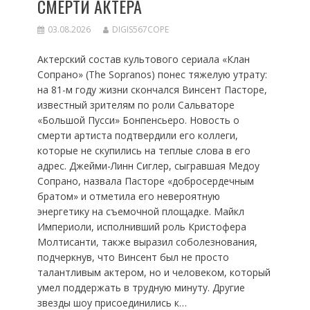
СМЕРТИ АКТЕРА
03.08.2026
DIGIS567COPE
Актерский состав культового сериала «Клан
Сопрано» (The Sopranos) понес тяжелую утрату:
на 81-м году жизни скончался Винсент Пасторе,
известный зрителям по роли Сальваторе
«Большой Пусси» Бонпенсьеро. Новость о
смерти артиста подтвердили его коллеги,
которые не скупились на теплые слова в его
адрес. Джейми-Линн Сиглер, сыгравшая Медоу
Сопрано, назвала Пасторе «добросердечным
братом» и отметила его невероятную
энергетику на съемочной площадке. Майкл
Империоли, исполнивший роль Кристофера
Молтисанти, также выразил соболезнования,
подчеркнув, что Винсент был не просто
талантливым актером, но и человеком, который
умел поддержать в трудную минуту. Другие
звезды шоу присоединились к…