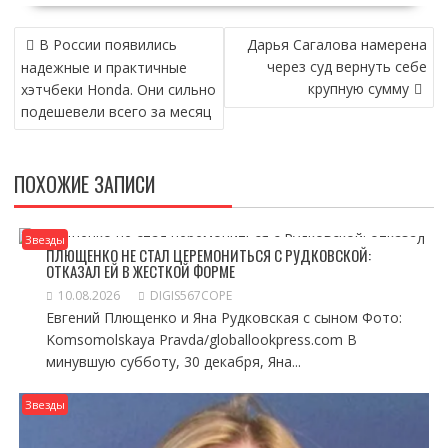
НАВИГАЦИЯ
В России появились
Дарья Сагалова намерена
ПО
через суд вернуть себе
надежные и практичные
ЗАПИСЯМ
крупную сумму
хэтчбеки Honda. Они сильно
подешевели всего за месяц
ПОХОЖИЕ ЗАПИСИ
Звезды
ПЛЮЩЕНКО НЕ СТАЛ ЦЕРЕМОНИТЬСЯ С РУДКОВСКОЙ:
ОТКАЗАЛ ЕЙ В ЖЕСТКОЙ ФОРМЕ
10.08.2026
DIGIS567COPE
Евгений Плющенко и Яна Рудковская с сыном Фото:
Komsomolskaya Pravda/globallookpress.com В
минувшую субботу, 30 декабря, Яна...
Звезды