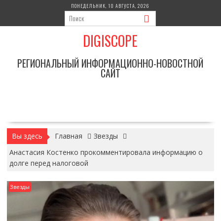
Перейти
ПОНЕДЕЛЬНИК, 10 АВГУСТА, 2026
к
содержимому
DIGISCOPE
РЕГИОНАЛЬНЫЙ ИНФОРМАЦИОННО-НОВОСТНОЙ
САЙТ
Вы здесь
Главная
Звезды
Анастасия Костенко прокомментировала информацию о
долге перед налоговой
Звезды